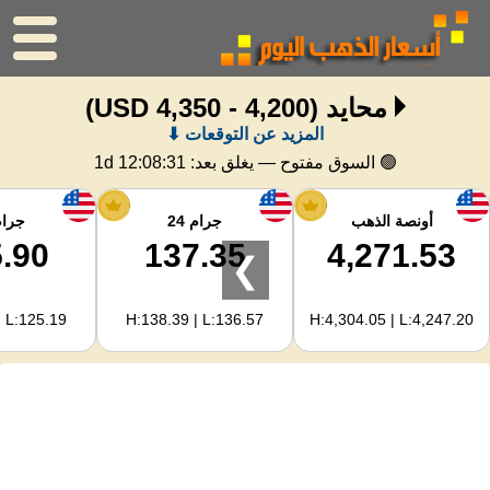
محايد
(4,200 - 4,350 USD)
الرئيسية
المزيد عن التوقعات ⬇
سعر الذهب
🟢 السوق مفتوح — يغلق بعد:
1d 12:08:31
اسعار الفضه
أونصة الذهب
جرام 24
جرام 
.90
137.35
4,271.53
❯
حاسبة الذهب
| L:125.19
H:138.39 | L:136.57
H:4,304.05 | L:4,247.20
لمشرفي المواقع
توقعات أسعار الذهب