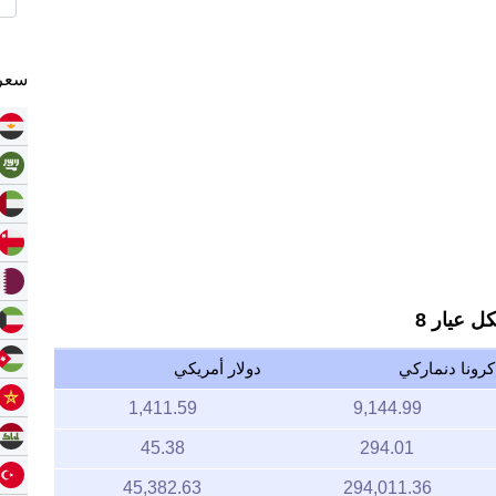
سعر 
ل عيار 8
كرونا دنماركي
دولار أمريكي
1,411.59
9,144.99
45.38
294.01
45,382.63
294,011.36