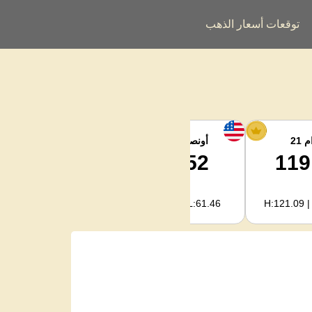
توقعات أسعار الذهب
 21
أونصة الفضة
فضة كجم
1,977.97
61.52
119
H:2,022.09 | L:1,976.05
H:62.89 | L:61.46
H:121.09 |