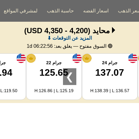
عر الذهب
اسعار الفضه
حاسبة الذهب
لمشرفي المواقع
محايد
(4,200 - 4,350 USD)
المزيد عن التوقعات ⬇
🟢 السوق مفتوح — يغلق بعد:
1d 06:22:55
جرام 24
جرام 22
جرام
.94
125.65
137.07
❯
 L:119.50
H:126.86 | L:125.19
H:138.39 | L:136.57