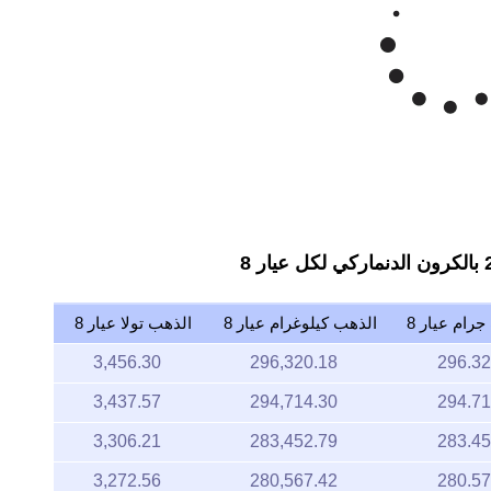
ونا دنماركي/غرام عيار 8
Mar '26
Apr '26
May '26
2015
2020
رام عيار 8
الذهب كيلوغرام عيار 8
الذهب تولا عيار 8
3,456.30
296,320.18
296.32
3,437.57
294,714.30
294.71
3,306.21
283,452.79
283.45
3,272.56
280,567.42
280.57
3,278.23
281,053.73
281.05