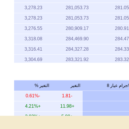
3,278.23
281,053.73
281.05
3,276.55
280,909.17
280.91
3,318.08
284,469.90
284.47
3,316.41
284,327.28
284.33
3,304.69
283,321.92
283.32
3,350.24
287,227.00
287.23
3,323.75
284,955.98
284.96
التغير
التغير %
3,323.75
284,955.98
284.96
-0.61%
-1.81
3,337.82
286,162.86
286.16
+4.21%
+11.98
3,323.49
284,933.87
284.93
+2.02%
+5.88
3,394.85
291,051.73
291.05
-11.48%
-38.44
3,326.77
285,215.43
285.22
+27.93%
+64.72