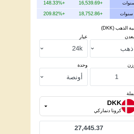
+148.33%
+16,539.69
+209.82%
+18,752.86
 الذهب (DKK)
معدن
عيار
وزن
وحدة
ملة
DKK
كرونا دنماركي
27,445.37