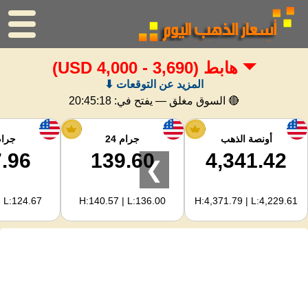
هابط
(3,690 - 4,000 USD)
الرئيسية
المزيد عن التوقعات ⬇
سعر الذهب
🔴 السوق مغلق — يفتح في:
20:45:18
اسعار الفضه
أونصة الذهب
جرام 24
جرام 
.96
139.60
4,341.42
❯
حاسبة الذهب
| L:124.67
H:140.57 | L:136.00
H:4,371.79 | L:4,229.61
لمشرفي المواقع
توقعات أسعار الذهب