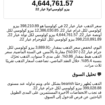
4,644,761.57
بيزو كولومبي/تولا عيار 22
سعر الذهب عيار عيار 22 في كولومبيا هو
398,210.89
بيزو
كولومبي لكل غرام عيار 22,
12,386,030.85
بيزو كولومبي لكل
أونصة عيار 22,
4,644,761.57
بيزو كولومبي لكل تولة عيار 22,
398,210,891.89
بيزو كولومبي لكل كيلوجرام عيار 22.
اليوم، انخفض سعر الذهب بمقدار -3,889.91 بيزو كولومبي لكل
جرام عيار 22 (-0.97%) مقارنةً بالأمس. في السنة الماضية, سعر
الذهب هبط بمقدار 0.86%. على مدى 5 سنوات, الذهب تحرّك
بنسبة 95.4%. خلال العقد الماضي، تضاعفت أسعار الذهب تقريبًا
ثلاث مرات.
💬 تحليل السوق
الذهب يُظهر زخمًا bearish بشكل عام، ويتم تداوله عند مستوى
399,028.88 بيزو كولومبي لكل جرام عيار 22.
قد تجذب الانخفاضات الأخيرة المستثمرين على المدى الطويل
الباحثين عن فرص للدخول إلى السوق.