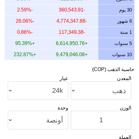
11 يوليو 2026
12,419,390.17
399,283.39
9,283,394.03
30 يوم
-360,543.91
-2.59%
10 يوليو 2026
12,201,983.44
392,293.77
2,293,767.68
6 شهور
-4,774,347.88
-26.06%
9 يوليو 2026
12,508,093.55
402,135.21
2,135,207.75
1 سنة
-117,349.38
-0.86%
8 يوليو 2026
12,457,264.88
400,501.07
0,501,065.83
5 سنوات
+6,614,950.76
+95.39%
10 سنوات
+9,479,046.08
+232.87%
حاسبة الذهب (COP)
المعدن
عيار
الوزن
وحدة
العملة