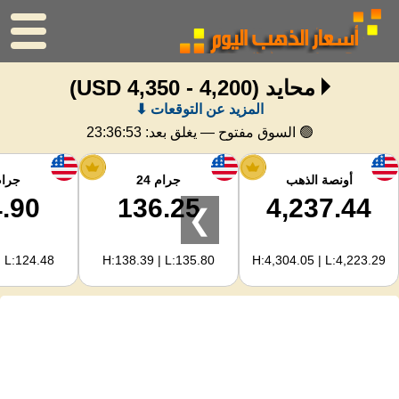
محايد
(4,200 - 4,350 USD)
الرئيسية
المزيد عن التوقعات ⬇
سعر الذهب
🟢 السوق مفتوح — يغلق بعد:
23:36:52
اسعار الفضه
أونصة الذهب
جرام 24
جرام 
.90
136.25
4,237.44
❯
حاسبة الذهب
| L:124.48
H:138.39 | L:135.80
H:4,304.05 | L:4,223.29
لمشرفي المواقع
توقعات أسعار الذهب