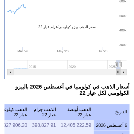
600k
500k
سعر الذهب بيزو كولومبي/غرام عيار 22
400k
300k
Mar '26
May '26
Jul '26
2015
2020
2025
أسعار الذهب في كولومبيا في أغسطس 2026 بالبيزو
الكولومبي لكل عيار 22
الذهب أونصة
الذهب جرام
الذهب كيلوغرا
التاريخ
عيار 22
عيار 22
عيار 22
6 أغسطس 2026
12,405,222.59
398,827.91
8,827,906.20