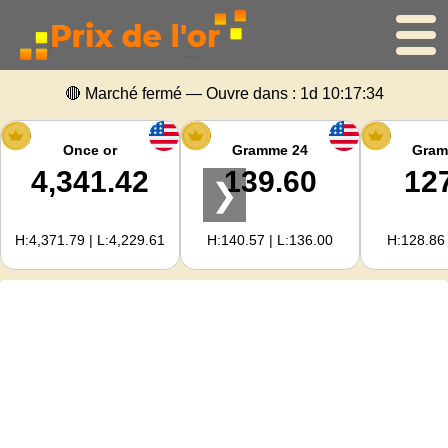
🔴 Marché fermé — Ouvre dans :
1d 10:17:34
Accueil
Cours de l'or
Once or
Gramme 24
Gram
4,341.42
139.60
12
❯
Cours de l'argent
H:4,371.79 | L:4,229.61
H:140.57 | L:136.00
H:128.86 
Calculateur d'or
Pour les Webmasters
Prévisions du prix de l'or