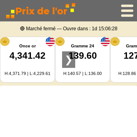
🔴 Marché fermé — Ouvre dans :
1d 15:06:27
Accueil
Cours de l'or
Once or
Gramme 24
Gram
4,341.42
139.60
12
❯
Cours de l'argent
H:4,371.79 | L:4,229.61
H:140.57 | L:136.00
H:128.86 
Calculateur d'or
Pour les Webmasters
Prévisions du prix de l'or