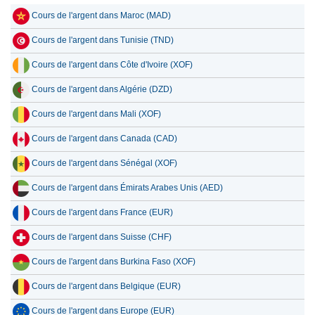
Cours de l'argent dans Maroc (MAD)
15 juillet 2026
170.63
5.49
Cours de l'argent dans Tunisie (TND)
14 juillet 2026
174.27
5.60
Cours de l'argent dans Côte d'Ivoire (XOF)
13 juillet 2026
169.71
5.46
Cours de l'argent dans Algérie (DZD)
12 juillet 2026
176.66
5.68
Cours de l'argent dans Mali (XOF)
11 juillet 2026
176.66
5.68
Cours de l'argent dans Canada (CAD)
10 juillet 2026
175.29
5.64
Cours de l'argent dans Sénégal (XOF)
9 juillet 2026
177.86
5.72
Cours de l'argent dans Émirats Arabes Unis (AED)
8 juillet 2026
171.86
5.53
Cours de l'argent dans France (EUR)
Cours de l'argent dans Suisse (CHF)
Cours de l'argent dans Burkina Faso (XOF)
Cours de l'argent dans Belgique (EUR)
Cours de l'argent dans Europe (EUR)