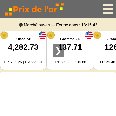
Accueil
🟢 Marché ouvert — Ferme dans :
13:16:42
Cours de l'or
Once or
Gramme 24
Gram
4,282.73
137.71
12
❯
Cours de l'argent
H:4,291.26 | L:4,229.61
H:137.98 | L:136.00
H:126.48 
Calculateur d'or
Pour les Webmasters
Prévisions du prix de l'or