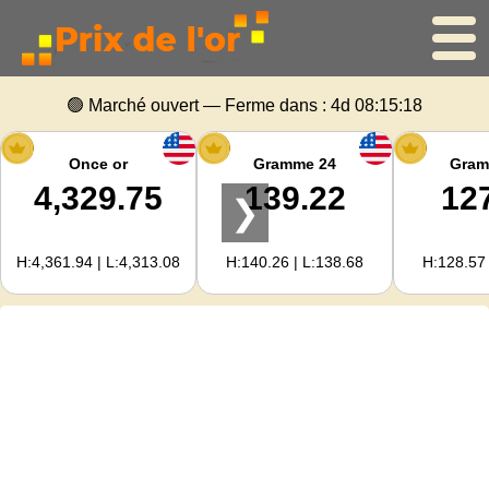
Accueil
🟢 Marché ouvert — Ferme dans :
4d 08:15:18
Cours de l'or
Once or
Gramme 24
Gram
4,329.75
139.22
12
❯
Cours de l'argent
H:4,361.94 | L:4,313.08
H:140.26 | L:138.68
H:128.57 
Calculateur d'or
Pour les Webmasters
Prévisions du prix de l'or