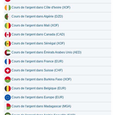
Cours de l'argent dans Côte d'Ivoire (XOF)
16 juillet 2026
48.70
1.57
Cours de l'argent dans Algérie (DZD)
15 juillet 2026
50.26
1.62
Cours de l'argent dans Mali (XOF)
14 juillet 2026
51.48
1.66
Cours de l'argent dans Canada (CAD)
13 juillet 2026
50.34
1.62
Cours de l'argent dans Sénégal (XOF)
12 juillet 2026
52.26
1.68
Cours de l'argent dans Émirats Arabes Unis (AED)
11 juillet 2026
52.30
1.68
Cours de l'argent dans France (EUR)
Cours de l'argent dans Suisse (CHF)
Cours de l'argent dans Burkina Faso (XOF)
Cours de l'argent dans Belgique (EUR)
Cours de l'argent dans Europe (EUR)
Cours de l'argent dans Madagascar (MGA)