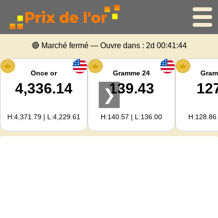
🔴 Marché fermé — Ouvre dans :
2d 00:41:44
Accueil
Cours de l'or
Once or
Gramme 24
Gram
4,336.14
139.43
12
❯
Cours de l'argent
H:4,371.79 | L:4,229.61
H:140.57 | L:136.00
H:128.86 
Calculateur d'or
Pour les Webmasters
Prévisions du prix de l'or