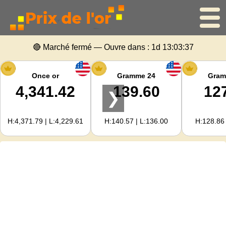
🔴 Marché fermé — Ouvre dans :
1d 13:03:37
Accueil
Cours de l'or
Once or
Gramme 24
Gram
4,341.42
139.60
12
❯
Cours de l'argent
H:4,371.79 | L:4,229.61
H:140.57 | L:136.00
H:128.86 
Calculateur d'or
Pour les Webmasters
Prévisions du prix de l'or