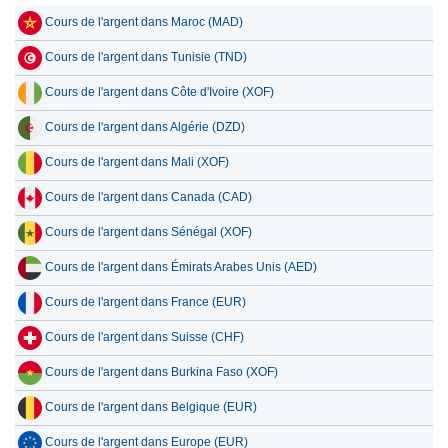
Cours de l'argent dans Maroc (MAD)
16 juillet 2026
78.28
2.52
Cours de l'argent dans Tunisie (TND)
15 juillet 2026
80.92
2.60
Cours de l'argent dans Côte d'Ivoire (XOF)
14 juillet 2026
82.74
2.66
Cours de l'argent dans Algérie (DZD)
13 juillet 2026
81.10
2.61
Cours de l'argent dans Mali (XOF)
12 juillet 2026
84.83
2.73
Cours de l'argent dans Canada (CAD)
11 juillet 2026
84.61
2.72
Cours de l'argent dans Sénégal (XOF)
10 juillet 2026
84.23
2.71
Cours de l'argent dans Émirats Arabes Unis (AED)
9 juillet 2026
85.58
2.75
Cours de l'argent dans France (EUR)
Cours de l'argent dans Suisse (CHF)
Cours de l'argent dans Burkina Faso (XOF)
Cours de l'argent dans Belgique (EUR)
Cours de l'argent dans Europe (EUR)