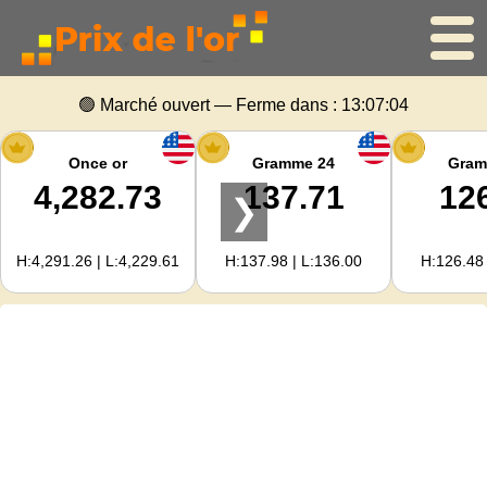
Accueil
🟢 Marché ouvert — Ferme dans :
13:07:04
Cours de l'or
Once or
Gramme 24
Gram
4,282.73
137.71
12
❯
Cours de l'argent
H:4,291.26 | L:4,229.61
H:137.98 | L:136.00
H:126.48 
Calculateur d'or
Pour les Webmasters
Prévisions du prix de l'or