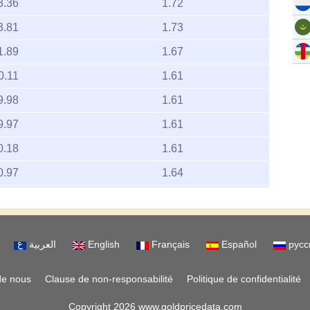
3.36
1.72
3.81
1.73
1.89
1.67
0.11
1.61
9.98
1.61
9.97
1.61
0.18
1.61
0.97
1.64
0.81
1.63
0.14
1.61
العربية
English
Français
Español
русс
1.45
1.65
1.14
1.64
de nous
Clause de non-responsabilité
Politique de confidentialité
1.13
1.64
Copyright 2026 www.goldpricedata.com