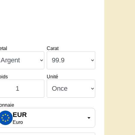
etal
Carat
oids
Unité
onnaie
EUR
Euro