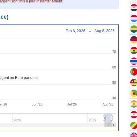
’argent sont mis à jour instantanément.
nce)
Feb 8, 2026
→
Aug 8, 2026
70
60
'argent en Euro par once
50
40
y '26
Jun '26
Jul '26
Aug '26
2020
2025