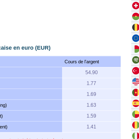
çaise en euro (EUR)
Cours de l'argent
54.90
1.77
1.69
ing)
1.63
t)
1.59
ent)
1.41