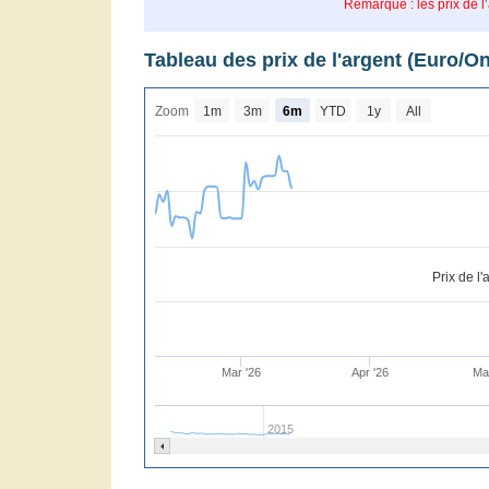
Remarque : les prix de l
Tableau des prix de l'argent (Euro/O
Zoom
1m
3m
6m
YTD
1y
All
Prix de l
Mar '26
Apr '26
Ma
2015