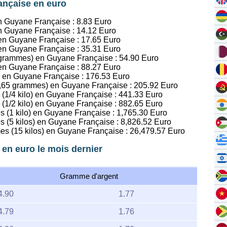
ançaise en euro
en Guyane Française :
8.83
Euro
en Guyane Française :
14.12
Euro
 en Guyane Française :
17.65
Euro
 en Guyane Française :
35.31
Euro
,1 grammes) en Guyane Française :
54.90
Euro
 en Guyane Française :
88.27
Euro
s en Guyane Française :
176.53
Euro
116,65 grammes) en Guyane Française :
205.92
Euro
 (1/4 kilo) en Guyane Française :
441.33
Euro
 (1/2 kilo) en Guyane Française :
882.65
Euro
s (1 kilo) en Guyane Française :
1,765.30
Euro
s (5 kilos) en Guyane Française :
8,826.52
Euro
mes (15 kilos) en Guyane Française :
26,479.57
Euro
 en euro le mois dernier
Gramme d'argent
4.90
1.77
4.79
1.76