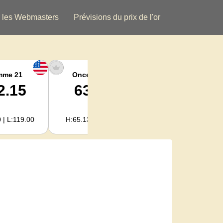
 les Webmasters
Prévisions du prix de l'or
mme 21
Once argent
Argent Kg
2.15
63.47
2,040.93
 | L:119.00
H:65.13 | L:61.15
H:2,094.18 | L:1,966.08