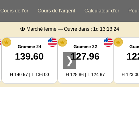
Cours de l'or
Cours de l'argent
Calculateur d'or
Pour
🔴 Marché fermé — Ouvre dans :
1d 13:13:23
Gramme 24
Gramme 22
Gra
139.60
127.96
12
❯
H:140.57 | L:136.00
H:128.86 | L:124.67
H:123.00