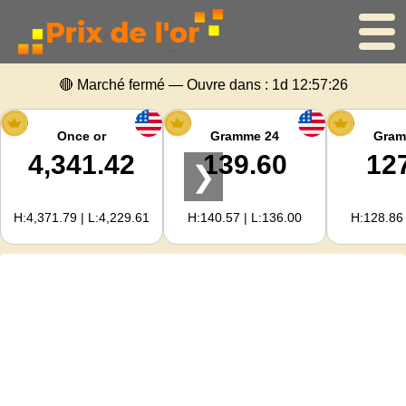
🔴 Marché fermé — Ouvre dans :
1d 12:57:26
Accueil
Cours de l'or
Once or
Gramme 24
Gram
4,341.42
139.60
12
❯
Cours de l'argent
H:4,371.79 | L:4,229.61
H:140.57 | L:136.00
H:128.86 
Calculateur d'or
Pour les Webmasters
Prévisions du prix de l'or