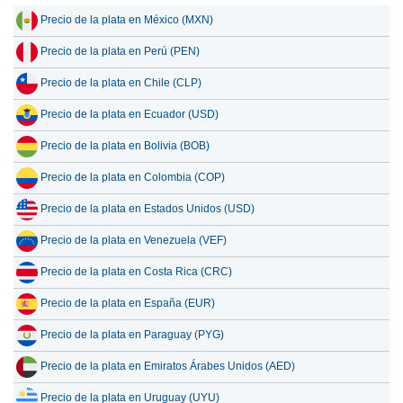
Precio de la plata en México (MXN)
16 julio 2026
3,432.69
110.38
Precio de la plata en Perú (PEN)
15 julio 2026
3,552.28
114.22
Precio de la plata en Chile (CLP)
14 julio 2026
3,621.67
116.45
Precio de la plata en Ecuador (USD)
13 julio 2026
3,538.09
113.76
Precio de la plata en Bolivia (BOB)
12 julio 2026
3,668.48
117.96
Precio de la plata en Colombia (COP)
11 julio 2026
3,667.79
117.94
Precio de la plata en Estados Unidos (USD)
10 julio 2026
3,664.97
117.84
Precio de la plata en Venezuela (VEF)
9 julio 2026
3,723.94
119.74
Precio de la plata en Costa Rica (CRC)
Precio de la plata en España (EUR)
Precio de la plata en Paraguay (PYG)
Precio de la plata en Emiratos Árabes Unidos (AED)
Precio de la plata en Uruguay (UYU)