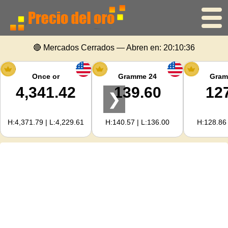
🔴 Mercados Cerrados — Abren en:
20:10:36
Inicio
Precio del oro
Once or
Gramme 24
Gram
4,341.42
139.60
12
❯
Precio de la plata
H:4,371.79 | L:4,229.61
H:140.57 | L:136.00
H:128.86 
Calculadora de oro
Para Webmasters
Previsión del precio del oro