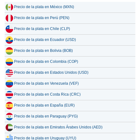
Precio de la plata en México (MXN)
17 julio 2026
286.73
9.22
Precio de la plata en Perú (PEN)
16 julio 2026
285.35
9.18
Precio de la plata en Chile (CLP)
15 julio 2026
293.54
9.44
Precio de la plata en Ecuador (USD)
14 julio 2026
299.42
9.63
Precio de la plata en Bolivia (BOB)
13 julio 2026
294.97
9.48
Precio de la plata en Colombia (COP)
12 julio 2026
305.92
9.84
Precio de la plata en Estados Unidos (USD)
11 julio 2026
305.92
9.84
Precio de la plata en Venezuela (VEF)
10 julio 2026
305.06
9.81
Precio de la plata en Costa Rica (CRC)
Precio de la plata en España (EUR)
Precio de la plata en Paraguay (PYG)
Precio de la plata en Emiratos Árabes Unidos (AED)
Precio de la plata en Uruguay (UYU)