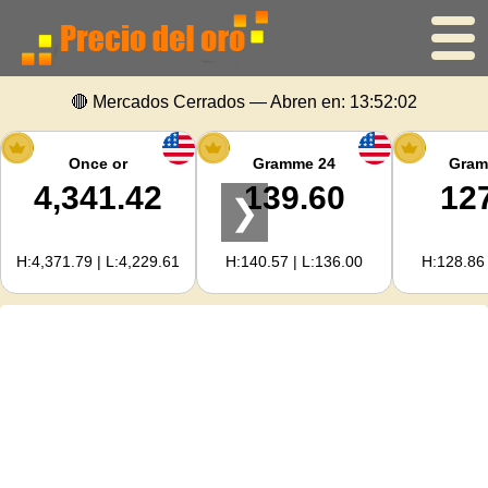
🔴 Mercados Cerrados — Abren en:
13:52:02
Inicio
Precio del oro
Once or
Gramme 24
Gram
4,341.42
139.60
12
❯
Precio de la plata
H:4,371.79 | L:4,229.61
H:140.57 | L:136.00
H:128.86 
Calculadora de oro
Para Webmasters
Previsión del precio del oro