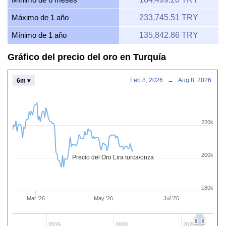
Máximo de 1 año
233,745.51 TRY
Mínimo de 1 año
135,842.86 TRY
Gráfico del precio del oro en Turquía
Feb 8, 2026
→
Aug 8, 2026
6m ▾
220k
200k
Precio del Oro Lira turca/onza
180k
Mar '26
May '26
Jul '26
2015
2020
2025