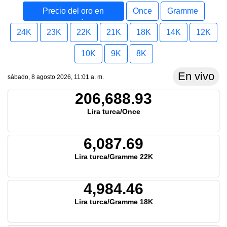
Precio del oro en
Once
Gramme
Turquía
24K
23K
22K
21K
18K
14K
12K
10K
9K
8K
En vivo
sábado, 8 agosto 2026, 11:01 a. m.
206,688.93
Lira turca/Once
6,087.69
Lira turca/Gramme 22K
4,984.46
Lira turca/Gramme 18K