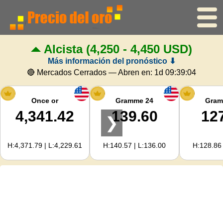
Alcista
(4,250 - 4,450 USD)
Inicio
Más información del pronóstico ⬇
Precio del oro
🔴 Mercados Cerrados — Abren en:
1d 09:39:04
Precio de la plata
Once or
Gramme 24
Gram
4,341.42
139.60
12
❯
Calculadora de oro
H:4,371.79 | L:4,229.61
H:140.57 | L:136.00
H:128.86 
Para Webmasters
Previsión del precio del oro