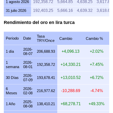
1 agosto 2026
192,358.72
5,664.85
4,638.25
3,617.83
31 julio 2026
192,403.25
5,666.16
4,639.32
3,618.67
30 julio 2026
194,318.47
5,722.56
4,685.50
3,654.69
Rendimiento del oro en lira turca
29 julio 2026
191,859.76
5,650.15
4,626.22
3,608.45
Tasa
28 julio 2026
191,024.60
5,625.56
4,606.08
3,592.74
Período
Date
Cambio
Cambio %
TRY/Once
27 julio 2026
193,259.59
5,691.38
4,659.97
3,634.78
2026-
1 día
206,688.93
+4,096.13
+2.02%
08-07
26 julio 2026
191,670.04
5,644.57
4,621.64
3,604.88
1
2026-
25 julio 2026
191,670.04
5,644.57
4,621.64
3,604.88
192,358.72
+14,330.21
+7.45%
semana
08-01
24 julio 2026
192,458.55
5,667.79
4,640.66
3,619.71
2026-
30 Días
193,678.41
+13,010.52
+6.72%
07-09
23 julio 2026
191,230.36
5,631.62
4,611.04
3,596.61
6
2026-
22 julio 2026
195,885.07
5,768.70
4,723.28
3,684.16
216,977.62
-10,288.69
-4.74%
Meses
02-08
21 julio 2026
191,851.22
5,649.90
4,626.01
3,608.29
2025-
1 Año
138,410.21
+68,278.71
+49.33%
08-08
20 julio 2026
188,713.20
5,557.49
4,550.35
3,549.27