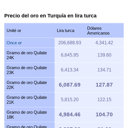
Precio del oro en Turquía en lira turca
Dólares
Unité or
Lira turca
Americanos
Once or
206,688.93
4,341.42
Gramo de oro Quilate
6,645.95
139.60
24K
Gramo de oro Quilate
6,413.34
134.71
23K
Gramo de oro Quilate
6,087.69
127.87
22K
Gramo de oro Quilate
5,815.20
122.15
21K
Gramo de oro Quilate
4,984.46
104.70
18K
Gramo de oro Quilate