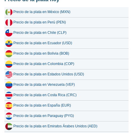
18 julio 2026
52,060.14
1,673.96
Precio de la plata en México (MXN)
17 julio 2026
52,132.51
1,676.29
Precio de la plata en Perú (PEN)
16 julio 2026
51,531.22
1,656.95
Precio de la plata en Chile (CLP)
15 julio 2026
53,309.69
1,714.14
Precio de la plata en Ecuador (USD)
14 julio 2026
54,419.29
1,749.82
Precio de la plata en Bolivia (BOB)
13 julio 2026
53,328.17
1,714.73
Precio de la plata en Colombia (COP)
12 julio 2026
55,433.55
1,782.43
Precio de la plata en Estados Unidos (USD)
11 julio 2026
55,197.61
1,774.84
Precio de la plata en Venezuela (VEF)
10 julio 2026
55,058.95
1,770.38
Precio de la plata en Costa Rica (CRC)
Precio de la plata en España (EUR)
Precio de la plata en Paraguay (PYG)
Precio de la plata en Emiratos Árabes Unidos (AED)