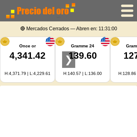
🔴 Mercados Cerrados — Abren en:
11:31:00
Inicio
Precio del oro
Once or
Gramme 24
Gram
4,341.42
139.60
12
❯
Precio de la plata
H:4,371.79 | L:4,229.61
H:140.57 | L:136.00
H:128.86 
Calculadora de oro
Para Webmasters
Previsión del precio del oro