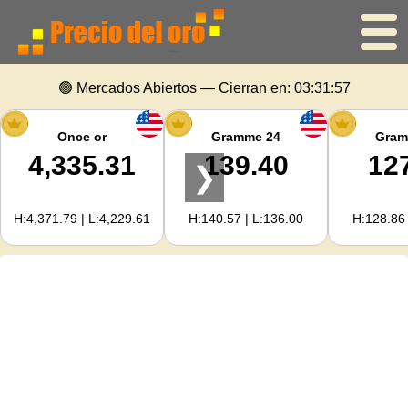
Inicio
🟢 Mercados Abiertos — Cierran en:
03:31:57
Precio del oro
Once or
Gramme 24
Gram
4,335.31
139.40
12
❯
Precio de la plata
H:4,371.79 | L:4,229.61
H:140.57 | L:136.00
H:128.86 
Calculadora de oro
Para Webmasters
Previsión del precio del oro