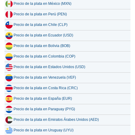
Precio de la plata en México (MXN)
15 julio 2026
57.67
1.85
Precio de la plata en Perú (PEN)
14 julio 2026
58.81
1.89
Precio de la plata en Chile (CLP)
13 julio 2026
57.32
1.84
Precio de la plata en Ecuador (USD)
12 julio 2026
59.70
1.92
Precio de la plata en Bolivia (BOB)
11 julio 2026
59.70
1.92
Precio de la plata en Colombia (COP)
10 julio 2026
59.55
1.91
Precio de la plata en Estados Unidos (USD)
9 julio 2026
60.42
1.94
Precio de la plata en Venezuela (VEF)
8 julio 2026
58.13
1.87
Precio de la plata en Costa Rica (CRC)
Precio de la plata en España (EUR)
Precio de la plata en Paraguay (PYG)
Precio de la plata en Emiratos Árabes Unidos (AED)
Precio de la plata en Uruguay (UYU)