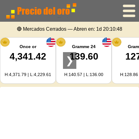
🔴 Mercados Cerrados — Abren en:
1d 20:10:47
Inicio
Precio del oro
Once or
Gramme 24
Gram
4,341.42
139.60
12
❯
Precio de la plata
H:4,371.79 | L:4,229.61
H:140.57 | L:136.00
H:128.86 
Calculadora de oro
Para Webmasters
Previsión del precio del oro