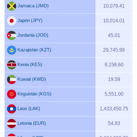
Jamaica (JMD)
10,079.41
Japón (JPY)
10,014.01
Jordania (JOD)
45.01
Kazajistán (KZT)
29,745.99
Kenia (KES)
8,158.60
Kuwait (KWD)
19.59
Kirguistán (KGS)
5,551.00
Laos (LAK)
1,433,450.75
Letonia (EUR)
54.93