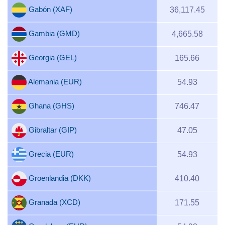
Gabón (XAF)
36,117.45
Gambia (GMD)
4,665.58
Georgia (GEL)
165.66
Alemania (EUR)
54.93
Ghana (GHS)
746.47
Gibraltar (GIP)
47.05
Grecia (EUR)
54.93
Groenlandia (DKK)
410.40
Granada (XCD)
171.55