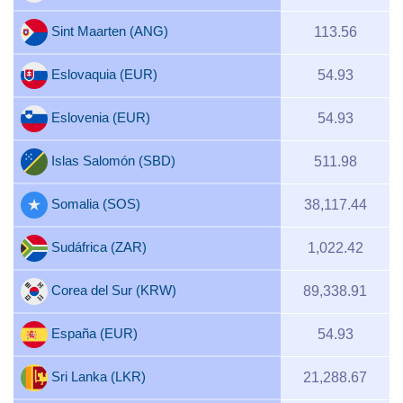
Sint Maarten (ANG)
113.56
Eslovaquia (EUR)
54.93
Eslovenia (EUR)
54.93
Islas Salomón (SBD)
511.98
Somalia (SOS)
38,117.44
Sudáfrica (ZAR)
1,022.42
Corea del Sur (KRW)
89,338.91
España (EUR)
54.93
Sri Lanka (LKR)
21,288.67