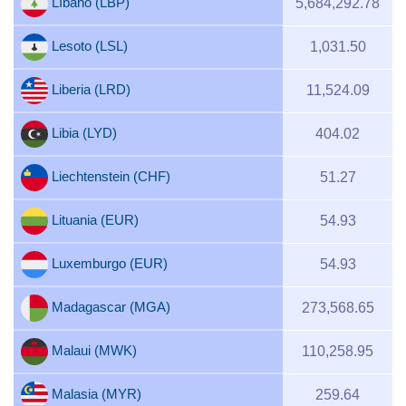
Líbano (LBP)
5,684,292.78
Lesoto (LSL)
1,031.50
Liberia (LRD)
11,524.09
Libia (LYD)
404.02
Liechtenstein (CHF)
51.27
Lituania (EUR)
54.93
Luxemburgo (EUR)
54.93
Madagascar (MGA)
273,568.65
Malaui (MWK)
110,258.95
Malasia (MYR)
259.64