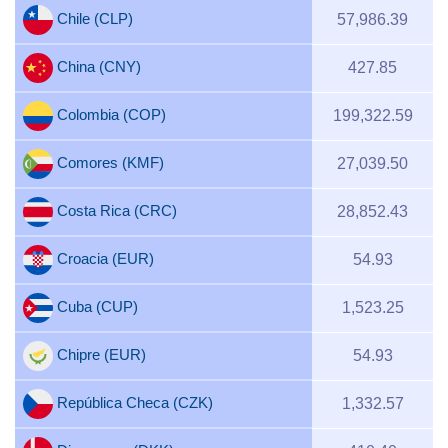
Chile (CLP)
57,986.39
China (CNY)
427.85
Colombia (COP)
199,322.59
Comores (KMF)
27,039.50
Costa Rica (CRC)
28,852.43
Croacia (EUR)
54.93
Cuba (CUP)
1,523.25
Chipre (EUR)
54.93
República Checa (CZK)
1,332.57