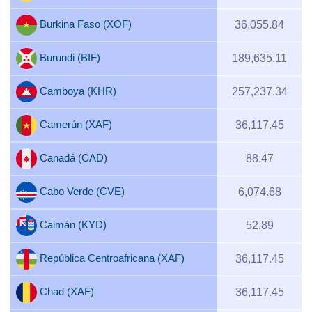
Burkina Faso (XOF)
36,055.84
Burundi (BIF)
189,635.11
Camboya (KHR)
257,237.34
Camerún (XAF)
36,117.45
Canadá (CAD)
88.47
Cabo Verde (CVE)
6,074.68
Caimán (KYD)
52.89
República Centroafricana (XAF)
36,117.45
Chad (XAF)
36,117.45