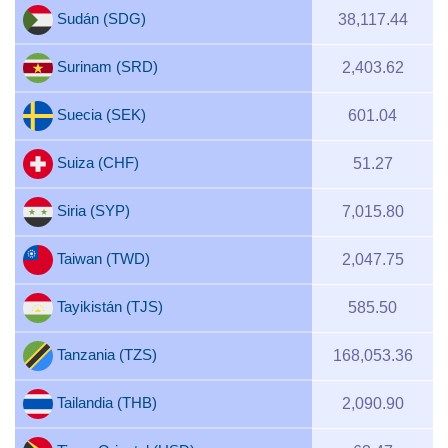
Sudán (SDG)
38,117.44
Surinam (SRD)
2,403.62
Suecia (SEK)
601.04
Suiza (CHF)
51.27
Siria (SYP)
7,015.80
Taiwan (TWD)
2,047.75
Tayikistán (TJS)
585.50
Tanzania (TZS)
168,053.36
Tailandia (THB)
2,090.90