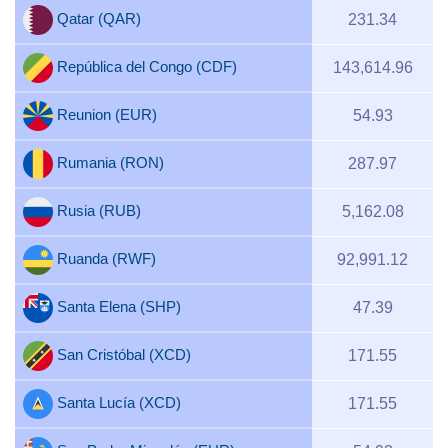
Qatar (QAR)
231.34
República del Congo (CDF)
143,614.96
Reunion (EUR)
54.93
Rumania (RON)
287.97
Rusia (RUB)
5,162.08
Ruanda (RWF)
92,991.12
Santa Elena (SHP)
47.39
San Cristóbal (XCD)
171.55
Santa Lucía (XCD)
171.55