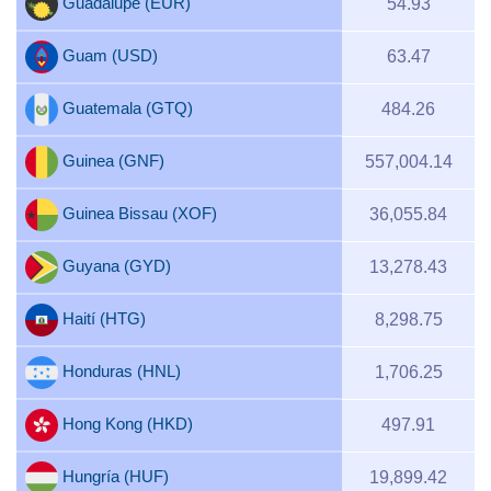
Guadalupe (EUR)
54.93
Guam (USD)
63.47
Guatemala (GTQ)
484.26
Guinea (GNF)
557,004.14
Guinea Bissau (XOF)
36,055.84
Guyana (GYD)
13,278.43
Haití (HTG)
8,298.75
Honduras (HNL)
1,706.25
Hong Kong (HKD)
497.91
Hungría (HUF)
19,899.42