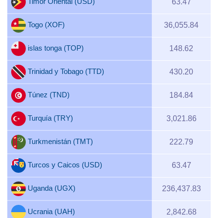
Timor Oriental (USD)
63.47
Togo (XOF)
36,055.84
islas tonga (TOP)
148.62
Trinidad y Tobago (TTD)
430.20
Túnez (TND)
184.84
Turquía (TRY)
3,021.86
Turkmenistán (TMT)
222.79
Turcos y Caicos (USD)
63.47
Uganda (UGX)
236,437.83
Ucrania (UAH)
2,842.68