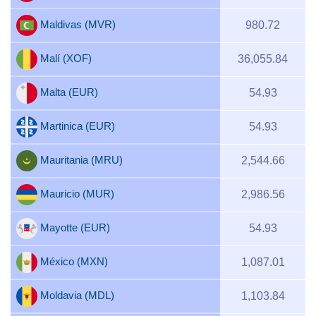
Maldivas (MVR)
980.72
Malí (XOF)
36,055.84
Malta (EUR)
54.93
Martinica (EUR)
54.93
Mauritania (MRU)
2,544.66
Mauricio (MUR)
2,986.56
Mayotte (EUR)
54.93
México (MXN)
1,087.01
Moldavia (MDL)
1,103.84