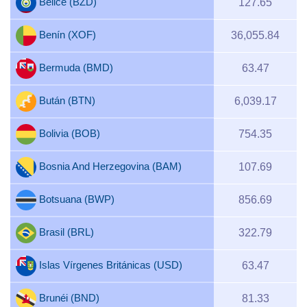
Belice (BZD)
127.65
Benín (XOF)
36,055.84
Bermuda (BMD)
63.47
Bután (BTN)
6,039.17
Bolivia (BOB)
754.35
Bosnia And Herzegovina (BAM)
107.69
Botsuana (BWP)
856.69
Brasil (BRL)
322.79
Islas Vírgenes Británicas (USD)
63.47
Brunéi (BND)
81.33