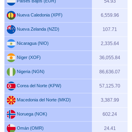
Países Bajos (EUR)
54.93
Nueva Caledonia (XPF)
6,559.96
Nueva Zelanda (NZD)
107.71
Nicaragua (NIO)
2,335.64
Níger (XOF)
36,055.84
Nigeria (NGN)
86,636.07
Corea del Norte (KPW)
57,125.70
Macedonia del Norte (MKD)
3,387.99
Noruega (NOK)
602.24
Omán (OMR)
24.41