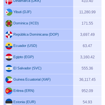
Dinamarca (DKK)
410.40
Yibuti (DJF)
11,280.99
Dominica (XCD)
171.55
República Dominicana (DOP)
3,697.49
Ecuador (USD)
63.47
Egipto (EGP)
3,160.42
El Salvador (SVC)
555.36
Guinea Ecuatorial (XAF)
36,117.45
Eritrea (ERN)
952.09
Estonia (EUR)
54.93