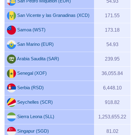
San Pedro Miquelón (EUR)
54.93
San Vicente y las Granadinas (XCD)
171.55
Samoa (WST)
173.18
San Marino (EUR)
54.93
Arabia Saudita (SAR)
239.95
Senegal (XOF)
36,055.84
Serbia (RSD)
6,448.10
Seychelles (SCR)
918.82
Sierra Leona (SLL)
1,253,655.22
Singapur (SGD)
81.02