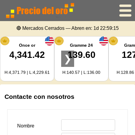
🔴 Mercados Cerrados — Abren en:
1d 22:59:15
Inicio
Precio del oro
Once or
Gramme 24
Gram
4,341.42
139.60
12
❯
Precio de la plata
H:4,371.79 | L:4,229.61
H:140.57 | L:136.00
H:128.86 
Calculadora de oro
Para Webmasters
Contacte con nosotros
Previsión del precio del oro
Nombre