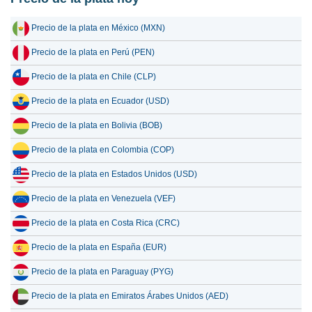
16 julio 2026
82,186.82
2,642.66
Precio de la plata en México (MXN)
15 julio 2026
85,121.85
2,737.04
Precio de la plata en Perú (PEN)
14 julio 2026
86,475.16
2,780.55
Precio de la plata en Chile (CLP)
13 julio 2026
85,010.03
2,733.44
Precio de la plata en Ecuador (USD)
12 julio 2026
88,898.33
2,858.47
Precio de la plata en Bolivia (BOB)
11 julio 2026
88,833.24
2,856.37
Precio de la plata en Colombia (COP)
10 julio 2026
88,574.61
2,848.06
Precio de la plata en Estados Unidos (USD)
9 julio 2026
89,873.18
2,889.81
Precio de la plata en Venezuela (VEF)
8 julio 2026
86,468.41
2,780.33
Precio de la plata en Costa Rica (CRC)
Precio de la plata en España (EUR)
Precio de la plata en Paraguay (PYG)
Precio de la plata en Emiratos Árabes Unidos (AED)