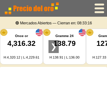
Inicio
🟢 Mercados Abiertos — Cierran en:
08:33:16
Precio del oro
Once or
Gramme 24
Gram
4,316.32
138.79
12
❯
Precio de la plata
H:4,320.12 | L:4,229.61
H:138.91 | L:136.00
H:127.33 
Calculadora de oro
Para Webmasters
Previsión del precio del oro