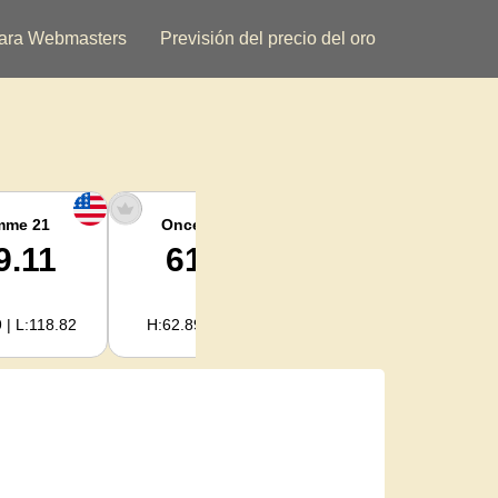
ara Webmasters
Previsión del precio del oro
mme 21
Once argent
Plata kilogramo
9.11
61.15
1,966.33
 | L:118.82
H:62.89 | L:60.85
H:2,022.09 | L:1,956.72