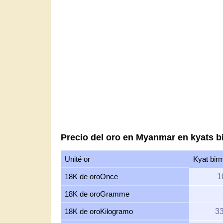
Precio del oro en Myanmar en kyats 
Unité or
Kyat bir
18K de oroOnce
1
18K de oroGramme
18K de oroKilogramo
33