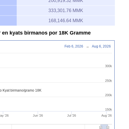
200,919.32 MMK
333,301.76 MMK
168,146.64 MMK
ar en kyats birmanos por 18K Gramme
Feb 6, 2026
→
Aug 6, 2026
300k
250k
ro Kyat birmano/gramo 18K
200k
150k
ay '26
Jun '26
Jul '26
Aug '26