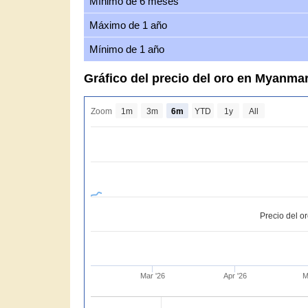
Mínimo de 6 meses
Máximo de 1 año
Mínimo de 1 año
Gráfico del precio del oro en Myanm
Zoom
1m
3m
6m
YTD
1y
All
Precio del o
Mar '26
Apr '26
M