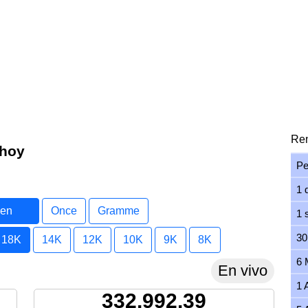
Ren
 hoy
Pe
1 
 en
Once
Gramme
1 
30
18K
14K
12K
10K
9K
8K
6 
En vivo
1 
332,992.39