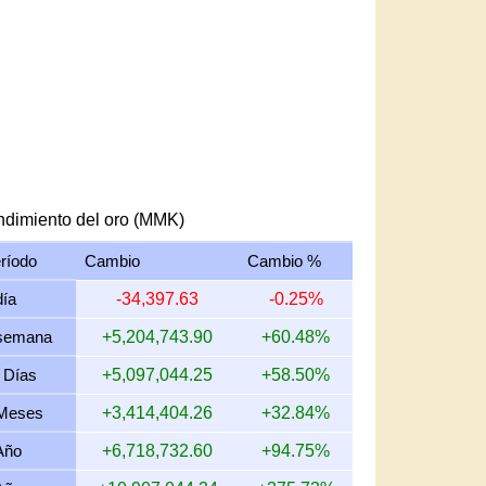
dimiento del oro (MMK)
ríodo
Cambio
Cambio %
día
-34,397.63
-0.25%
semana
+5,204,743.90
+60.48%
 Días
+5,097,044.25
+58.50%
Meses
+3,414,404.26
+32.84%
Año
+6,718,732.60
+94.75%