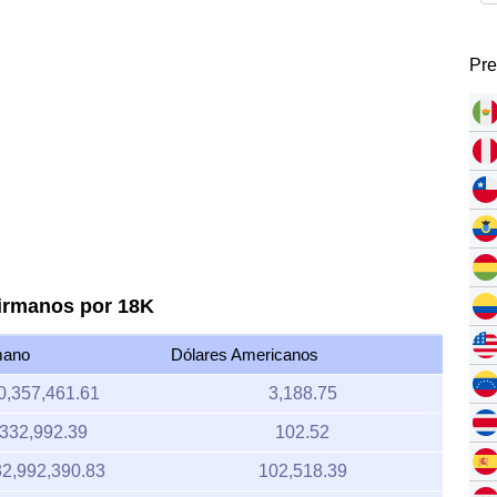
Pre
birmanos por 18K
mano
Dólares Americanos
0,357,461.61
3,188.75
332,992.39
102.52
2,992,390.83
102,518.39