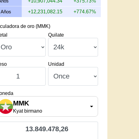
Años
+10,907,044.34
+375.73%
 Años
+12,231,082.15
+774.67%
culadora de oro (MMK)
etal
Quilate
eso
Unidad
oneda
MMK
Kyat birmano
13.849.478,26