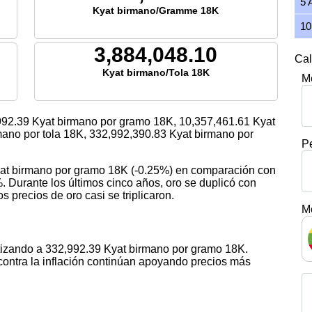
5 
Kyat birmano/Gramme 18K
10
3,884,048.10
Cal
Kyat birmano/Tola 18K
M
992.39
Kyat birmano por gramo 18K,
10,357,461.61
Kyat
ano por tola 18K,
332,992,390.83
Kyat birmano por
P
Kyat birmano por gramo 18K (-0.25%) en comparación con
. Durante los últimos cinco años, oro se duplicó con
s precios de oro casi se triplicaron.
M
otizando a 332,992.39 Kyat birmano por gramo 18K.
contra la inflación continúan apoyando precios más