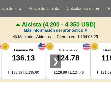
recio del oro
Precio de la plata
Calculadora de oro
P
Alcista
(4,200 - 4,350 USD)
Más información del pronóstico ⬇
🟢 Mercados Abiertos — Cierran en:
1d 04:08:28
Gramme 24
Gramme 22
Gra
136.13
124.78
11
❯
H:138.39 | L:135.80
H:126.86 | L:124.48
H:121.09