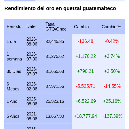
28 julio 2026
30,758.30
412.36
578.49
741.66
Rendimiento del oro en quetzal guatemalteco
27 julio 2026
31,147.93
417.59
585.82
751.05
Tasa
26 julio 2026
30,895.82
414.21
581.08
744.98
Período
Date
Cambio
Cambio %
GTQ/Once
25 julio 2026
30,895.82
414.21
581.08
744.98
2026-
1 día
32,445.85
-136.48
-0.42%
08-06
24 julio 2026
31,001.39
415.62
583.07
747.52
1
2026-
23 julio 2026
30,888.41
414.11
580.94
744.80
31,275.62
+1,170.22
+3.74%
semana
07-30
22 julio 2026
31,648.78
424.30
595.24
763.13
2026-
30 Días
31,655.63
+790.21
+2.50%
07-07
21 julio 2026
31,007.10
415.70
583.17
747.66
6
2026-
20 julio 2026
30,521.05
409.18
574.03
735.94
37,971.56
-5,525.71
-14.55%
Meses
02-06
19 julio 2026
30,603.60
410.29
575.58
737.93
2025-
1 Año
25,923.16
+6,522.69
+25.16%
08-06
18 julio 2026
30,603.60
410.29
575.58
737.93
2021-
17 julio 2026
30,631.98
410.67
576.12
738.61
5 Años
13,667.90
+18,777.94
+137.39%
08-06
16 julio 2026
30,392.48
407.46
571.61
732.84
2016-