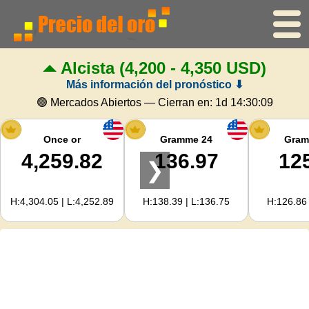
Alcista
(4,200 - 4,350 USD)
Inicio
Más información del pronóstico ⬇
Precio del oro
🟢 Mercados Abiertos — Cierran en:
1d 14:30:08
Precio de la plata
Once or
Gramme 24
Gram
4,259.82
136.97
12
❯
Calculadora de oro
H:4,304.05 | L:4,252.89
H:138.39 | L:136.75
H:126.86 
Para Webmasters
Previsión del precio del oro