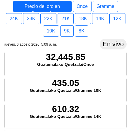
Precio del oro en
Once
Gramme
Guatemala
24K
23K
22K
21K
18K
14K
12K
10K
9K
8K
En vivo
jueves, 6 agosto 2026, 5:09 a. m.
32,445.85
Guatemalako Quetzala/Once
435.05
Guatemalako Quetzala/Gramme 10K
610.32
Guatemalako Quetzala/Gramme 14K