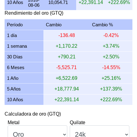
10 Años
10,054.71
+22,391.14
+222.69%
08-06
15 julio 2026
31,007.17
415.70
583.18
747.66
Rendimiento del oro (GTQ)
14 julio 2026
31,008.40
415.72
583.20
747.69
Período
Cambio
Cambio %
13 julio 2026
30,554.90
409.64
574.67
736.76
1 día
-136.48
-0.42%
12 julio 2026
31,433.03
421.41
591.18
757.93
1 semana
+1,170.22
+3.74%
11 julio 2026
31,433.03
421.41
591.18
757.93
30 Días
+790.21
+2.50%
10 julio 2026
31,281.06
419.37
588.33
754.26
6 Meses
-5,525.71
-14.55%
9 julio 2026
31,520.18
422.58
592.82
760.03
1 Año
+6,522.69
+25.16%
8 julio 2026
31,016.16
415.82
583.34
747.88
5 Años
+18,777.94
+137.39%
10 Años
+22,391.14
+222.69%
Calculadora de oro (GTQ)
Metal
Quilate