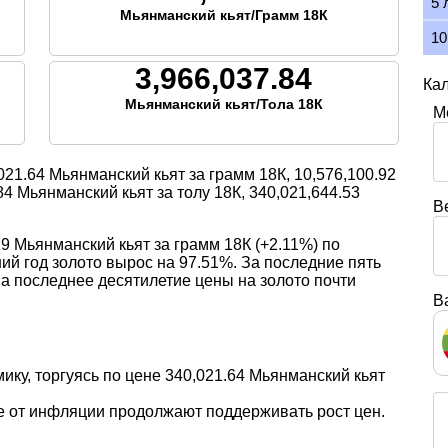
5 
Мьянманский кьят/Грамм 18К
10
3,966,037.84
Ка
Мьянманский кьят/Тола 18К
М
021.64
Мьянманский кьят за грамм 18К,
10,576,100.92
84
Мьянманский кьят за толу 18К,
340,021,644.53
В
9 Мьянманский кьят за грамм 18К (+2.11%) по
й год золото вырос на 97.51%. За последние пять
За последнее десятилетие цены на золото почти
В
мику, торгуясь по цене 340,021.64 Мьянманский кьят
е от инфляции продолжают поддерживать рост цен.