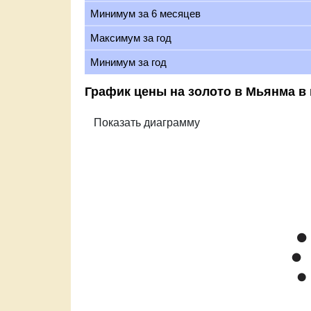
Минимум за 6 месяцев
Максимум за год
Минимум за год
График цены на золото в Мьянма в 
Zoom
1m
3m
6m
YTD
1y
All
Цена золота М
Mar '26
Apr '26
Ma