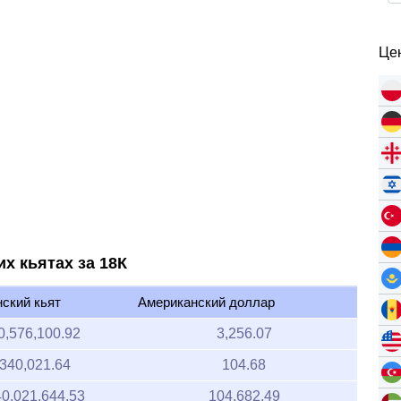
Цен
х кьятах за 18К
ский кьят
Американский доллар
0,576,100.92
3,256.07
340,021.64
104.68
0,021,644.53
104,682.49