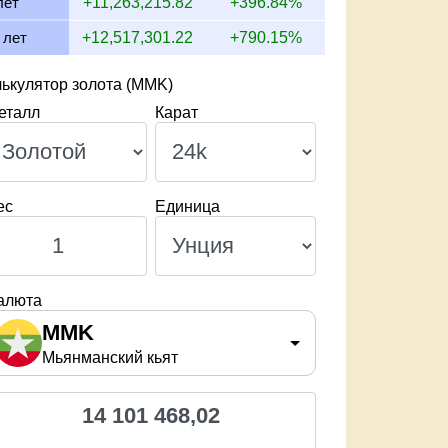
лет
+11,263,215.82
+396.84%
 лет
+12,517,301.22
+790.15%
лькулятор золота (MMK)
еталл
Карат
ес
Единица
алюта
MMK
Мьянманский кьят
14 101 468,02