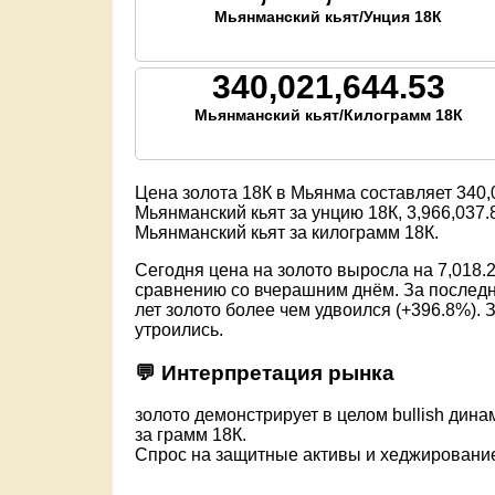
Мьянманский кьят/Унция 18К
340,021,644.53
Мьянманский кьят/Килограмм 18К
Цена золота 18К в Мьянма составляет
340,
Мьянманский кьят за унцию 18К,
3,966,037.
Мьянманский кьят за килограмм 18К.
Сегодня цена на золото выросла на 7,018.2
сравнению со вчерашним днём. За последни
лет золото более чем удвоился (+396.8%). 
утроились.
💬 Интерпретация рынка
золото демонстрирует в целом bullish дина
за грамм 18К.
Спрос на защитные активы и хеджировани