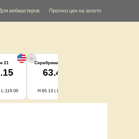
Для вебмастеров
Прогноз цен на золото
м 21
Серебряная унция
Серебро кг
.15
63.47
2,040.93
 L:119.00
H:65.13 | L:61.15
H:2,094.18 | L:1,966.08