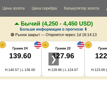
Цена золота
Цена серебра
Калькулятор золота
Бычий
(4,250 - 4,450 USD)
Больше информации о прогнозе ⬇
🔴 Рынок закрыт — Откроется через:
1d 16:14:12
Грамм 24
Грамм 22
Грам
139.60
127.96
122
❯
H:140.57 | L:136.00
H:128.86 | L:124.67
H:123.00 |