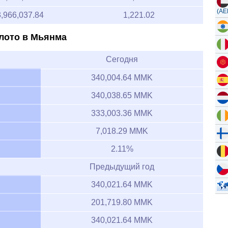
(AE
3,966,037.84
1,221.02
лото в Мьянма
Сегодня
340,004.64 MMK
340,038.65 MMK
333,003.36 MMK
7,018.29 MMK
2.11%
Предыдущий год
340,021.64 MMK
201,719.80 MMK
340,021.64 MMK