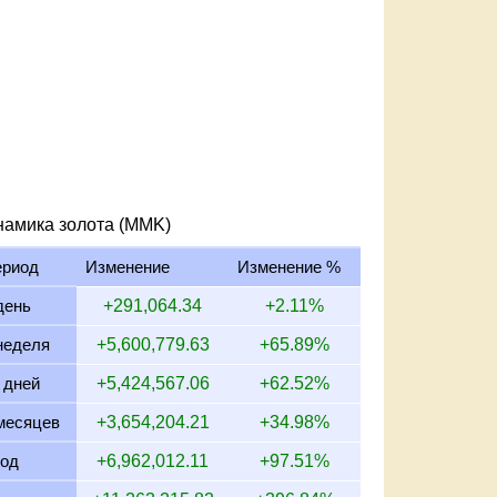
намика золота (MMK)
ериод
Изменение
Изменение %
день
+291,064.34
+2.11%
неделя
+5,600,779.63
+65.89%
 дней
+5,424,567.06
+62.52%
месяцев
+3,654,204.21
+34.98%
год
+6,962,012.11
+97.51%