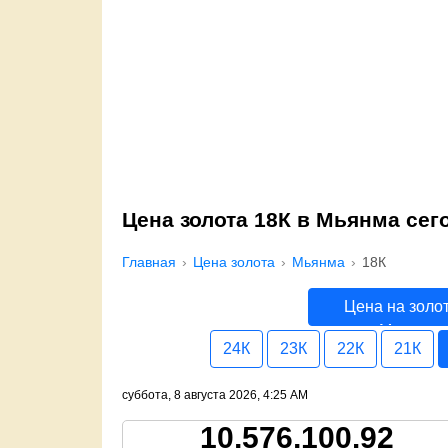
Цена золота 18К в Мьянма сег
Главная
Цена золота
Мьянма
18К
Цена на золо
Мьянма
24К
23К
22К
21К
суббота, 8 августа 2026, 4:25 AM
10,576,100.92