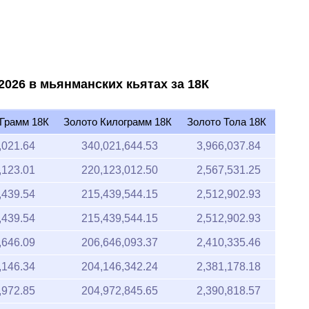
2020
2025
2026 в мьянманских кьятах за 18К
 Грамм 18К
Золото Килограмм 18К
Золото Тола 18К
,021.64
340,021,644.53
3,966,037.84
,123.01
220,123,012.50
2,567,531.25
,439.54
215,439,544.15
2,512,902.93
,439.54
215,439,544.15
2,512,902.93
,646.09
206,646,093.37
2,410,335.46
,146.34
204,146,342.24
2,381,178.18
,972.85
204,972,845.65
2,390,818.57
,972.85
204,972,845.65
2,390,818.57