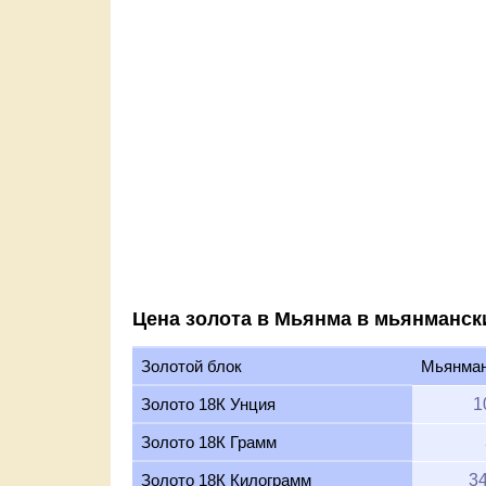
Цена золота в Мьянма в мьянмански
Золотой блок
Мьянман
Золото 18К Унция
1
Золото 18К Грамм
Золото 18К Килограмм
34