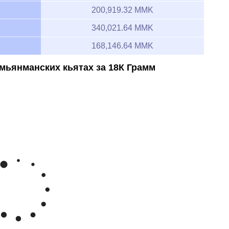
200,919.32 MMK
340,021.64 MMK
168,146.64 MMK
мьянманских кьятах за 18К Грамм
Feb 8, 2026
→
Aug 8, 2026
300k
250k
ьянманский кьят/грамм 18К
200k
150k
y '26
Jun '26
Jul '26
Aug '26