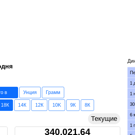
Ди
одня
П
1 
то в
Унция
Грамм
1 
30
18К
14К
12К
10K
9К
8К
6 
Текущие
1 
340,021.64