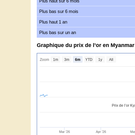
Plus haut sur 6 mois
Plus bas sur 6 mois
Plus haut 1 an
Plus bas sur un an
Graphique du prix de l’or en Myanma
Zoom
1m
3m
6m
YTD
1y
All
Prix de l’or 
Mar '26
Apr '26
Ma