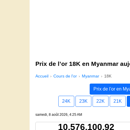
Prix de l’or 18K en Myanmar auj
Accueil
Cours de l'or
Myanmar
18K
Prix de l'or en M
24K
23K
22K
21K
samedi, 8 août 2026, 4:25 AM
10,576,100.92