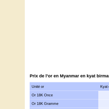
Prix de l’or en Myanmar en kyat birm
Unité or
Kyat
Or 18K Once
Or 18K Gramme