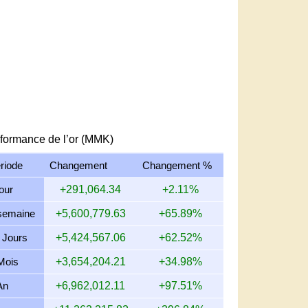
formance de l’or (MMK)
riode
Changement
Changement %
jour
+291,064.34
+2.11%
semaine
+5,600,779.63
+65.89%
 Jours
+5,424,567.06
+62.52%
Mois
+3,654,204.21
+34.98%
An
+6,962,012.11
+97.51%