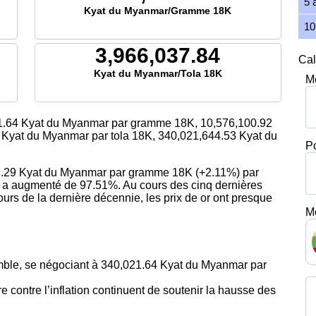
5 
Kyat du Myanmar/Gramme 18K
10
3,966,037.84
Cal
Kyat du Myanmar/Tola 18K
M
1.64
Kyat du Myanmar par gramme 18K,
10,576,100.92
Kyat du Myanmar par tola 18K,
340,021,644.53
Kyat du
P
018.29 Kyat du Myanmar par gramme 18K (+2.11%) par
or a augmenté de 97.51%. Au cours des cinq dernières
urs de la dernière décennie, les prix de or ont presque
M
mble, se négociant à 340,021.64 Kyat du Myanmar par
 contre l’inflation continuent de soutenir la hausse des