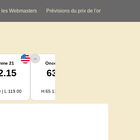
 les Webmasters
Prévisions du prix de l'or
mme 21
Once argent
Argent Kg
2.15
63.47
2,040.93
 | L:119.00
H:65.13 | L:61.15
H:2,094.18 | L:1,966.08