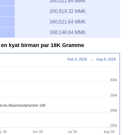
340,021.64 MMK
200,919.32 MMK
340,021.64 MMK
168,146.64 MMK
r en kyat birman par 18K Gramme
Feb 8, 2026
→
Aug 8, 2026
300k
250k
Kyat du Myanmar/gramme 18K
200k
150k
y '26
Jun '26
Jul '26
Aug '26