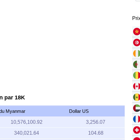
Pri
an par 18K
 du Myanmar
Dollar US
10,576,100.92
3,256.07
340,021.64
104.68