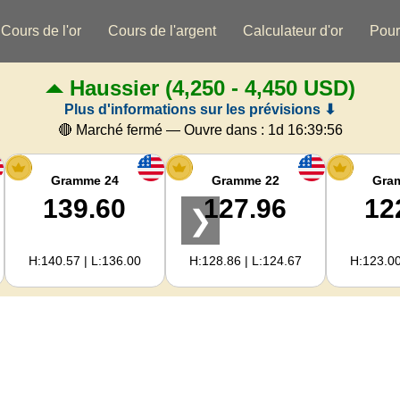
Cours de l'or
Cours de l'argent
Calculateur d'or
Pour
Haussier
(4,250 - 4,450 USD)
Plus d'informations sur les prévisions ⬇
🔴 Marché fermé — Ouvre dans :
1d 16:39:56
Gramme 24
Gramme 22
Gra
139.60
127.96
12
❯
H:140.57 | L:136.00
H:128.86 | L:124.67
H:123.00