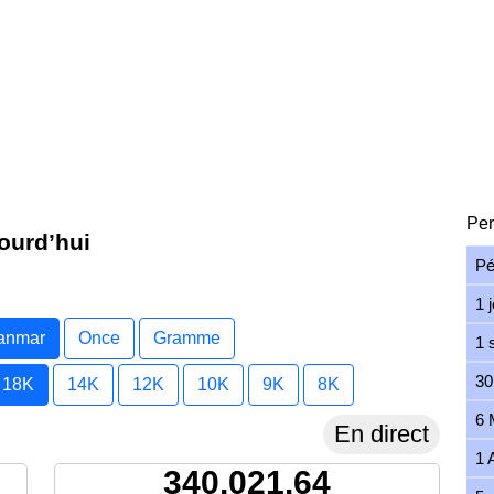
Per
ourd’hui
Pé
1 
yanmar
Once
Gramme
1 
30
18K
14K
12K
10K
9K
8K
6 
En direct
1 
340,021.64