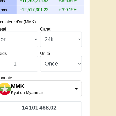
ans
+11,263,215.82
+396.84%
 ans
+12,517,301.22
+790.15%
culateur d'or (MMK)
etal
Carat
oids
Unité
onnaie
MMK
Kyat du Myanmar
14 101 468,02