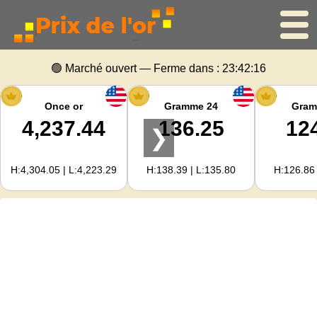
Accueil
🟢 Marché ouvert — Ferme dans :
23:42:15
Cours de l'or
Once or
Gramme 24
Gram
4,237.44
136.25
12
❯
Cours de l'argent
H:4,304.05 | L:4,223.29
H:138.39 | L:135.80
H:126.86 
Calculateur d'or
Pour les Webmasters
Prévisions du prix de l'or