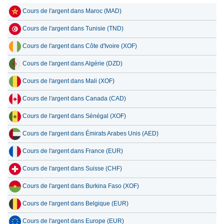
Cours de l'argent dans Maroc (MAD)
14 juillet 2026
1,033.87
33.24
Cours de l'argent dans Tunisie (TND)
13 juillet 2026
1,003.21
32.26
Cours de l'argent dans Côte d'Ivoire (XOF)
12 juillet 2026
1,041.73
33.50
Cours de l'argent dans Algérie (DZD)
11 juillet 2026
1,050.34
33.77
Cours de l'argent dans Mali (XOF)
10 juillet 2026
1,039.01
33.41
Cours de l'argent dans Canada (CAD)
9 juillet 2026
1,053.16
33.86
Cours de l'argent dans Sénégal (XOF)
8 juillet 2026
1,014.30
32.61
Cours de l'argent dans Émirats Arabes Unis (AED)
7 juillet 2026
1,065.98
34.28
Cours de l'argent dans France (EUR)
Cours de l'argent dans Suisse (CHF)
Cours de l'argent dans Burkina Faso (XOF)
Cours de l'argent dans Belgique (EUR)
Cours de l'argent dans Europe (EUR)