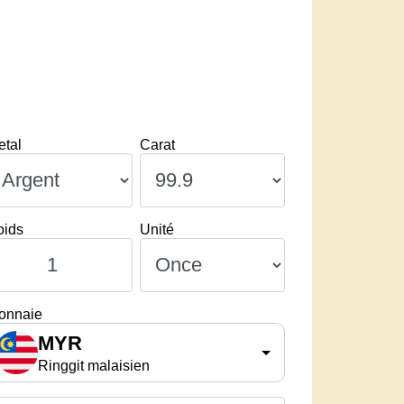
etal
Carat
oids
Unité
onnaie
MYR
Ringgit malaisien