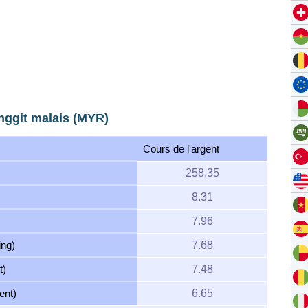
inggit malais (MYR)
Cours de l'argent
258.35
8.31
7.96
ing)
7.68
t)
7.48
ent)
6.65