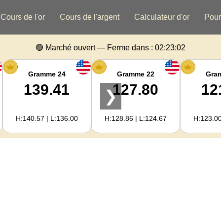
Cours de l'or
Cours de l'argent
Calculateur d'or
Pour
🟢 Marché ouvert — Ferme dans :
02:23:01
Gramme 24
Gramme 22
Gra
139.41
127.80
12
❯
H:140.57 | L:136.00
H:128.86 | L:124.67
H:123.00