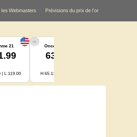
 les Webmasters
Prévisions du prix de l'or
mme 21
Once argent
Argent Kg
1.99
63.24
2,033.50
 | L:119.00
H:65.13 | L:61.15
H:2,094.18 | L:1,966.08