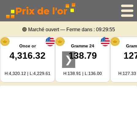
Accueil
🟢 Marché ouvert — Ferme dans :
09:29:54
Cours de l'or
Once or
Gramme 24
Gram
4,316.32
138.79
12
❯
Cours de l'argent
H:4,320.12 | L:4,229.61
H:138.91 | L:136.00
H:127.33 
Calculateur d'or
Pour les Webmasters
Prévisions du prix de l'or