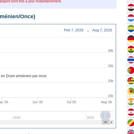
’argent sont mis à jour instantanément.
arménien/Once)
Feb 7, 2026
→
Aug 7, 2026
30k
25k
nt en Dram arménien par once
20k
15k
y '26
Jun '26
Jul '26
Aug '26
2020
2025