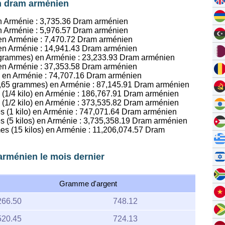
en dram arménien
n Arménie :
3,735.36
Dram arménien
n Arménie :
5,976.57
Dram arménien
 en Arménie :
7,470.72
Dram arménien
 en Arménie :
14,941.43
Dram arménien
1 grammes) en Arménie :
23,233.93
Dram arménien
 en Arménie :
37,353.58
Dram arménien
s en Arménie :
74,707.16
Dram arménien
16,65 grammes) en Arménie :
87,145.91
Dram arménien
(1/4 kilo) en Arménie :
186,767.91
Dram arménien
(1/2 kilo) en Arménie :
373,535.82
Dram arménien
s (1 kilo) en Arménie :
747,071.64
Dram arménien
s (5 kilos) en Arménie :
3,735,358.19
Dram arménien
es (15 kilos) en Arménie :
11,206,074.57
Dram
arménien le mois dernier
Gramme d'argent
266.50
748.12
520.45
724.13