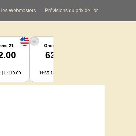
 les Webmasters
Prévisions du prix de l'or
mme 21
Once argent
Argent Kg
2.00
63.34
2,036.62
 | L:119.00
H:65.13 | L:61.15
H:2,094.18 | L:1,966.08