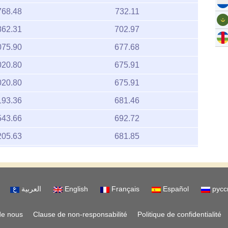
768.48
732.11
862.31
702.97
075.90
677.68
020.80
675.91
020.80
675.91
193.36
681.46
543.66
692.72
205.63
681.85
930.79
673.02
388.72
687.74
العربية
English
Français
Español
русс
262.69
683.69
262.69
683.69
de nous
Clause de non-responsabilité
Politique de confidentialité
417.20
688.66