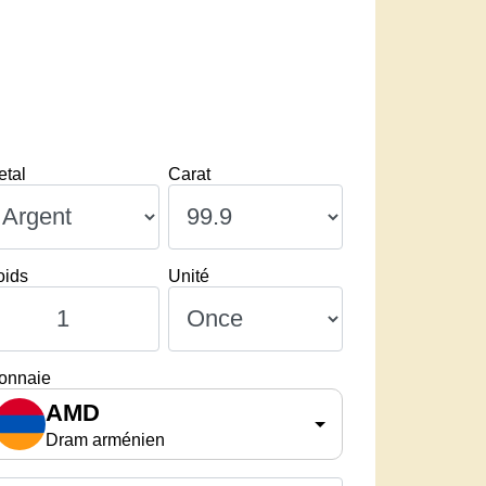
etal
Carat
oids
Unité
onnaie
AMD
Dram arménien