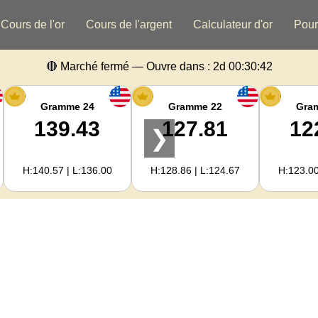
Cours de l'or
Cours de l'argent
Calculateur d'or
Pour
🔴 Marché fermé — Ouvre dans :
2d 00:30:41
Gramme 24
Gramme 22
Gra
139.43
127.81
12
❯
H:140.57 | L:136.00
H:128.86 | L:124.67
H:123.00