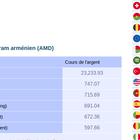
dram arménien (AMD)
Cours de l'argent
23,233.93
747.07
715.69
ing)
691.04
t)
672.36
ent)
597.66