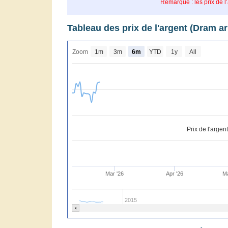
Remarque : les prix de l
Tableau des prix de l'argent (Dram 
Zoom
1m
3m
6m
YTD
1y
All
Prix de l'arge
Mar '26
Apr '26
Ma
2015