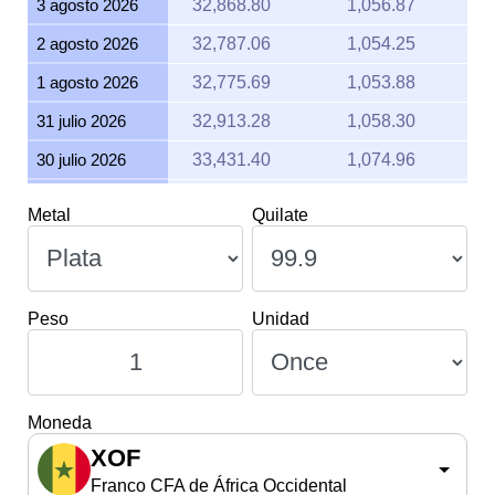
3 agosto 2026
32,868.80
1,056.87
2 agosto 2026
32,787.06
1,054.25
1 agosto 2026
32,775.69
1,053.88
31 julio 2026
32,913.28
1,058.30
30 julio 2026
33,431.40
1,074.96
29 julio 2026
33,331.44
1,071.75
Metal
Quilate
28 julio 2026
32,888.27
1,057.50
27 julio 2026
33,748.52
1,085.16
26 julio 2026
33,543.66
1,078.57
Peso
Unidad
25 julio 2026
33,536.29
1,078.34
24 julio 2026
33,772.92
1,085.95
Moneda
23 julio 2026
33,171.31
1,066.60
XOF
22 julio 2026
34,480.74
1,108.71
Franco CFA de África Occidental