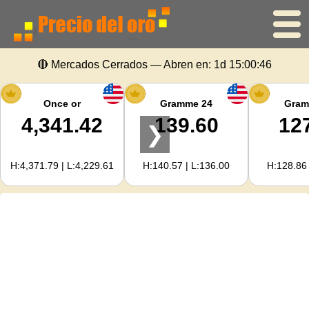
🔴 Mercados Cerrados — Abren en:
1d 15:00:46
Inicio
Precio del oro
Once or
Gramme 24
Gram
4,341.42
139.60
12
❯
Precio de la plata
H:4,371.79 | L:4,229.61
H:140.57 | L:136.00
H:128.86 
Calculadora de oro
Para Webmasters
Previsión del precio del oro