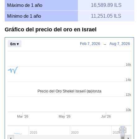
Máximo de 1 año
16,589.89 ILS
Mínimo de 1 año
11,251.05 ILS
Gráfico del precio del oro en Israel
Feb 7, 2026
→
Aug 7, 2026
6m ▾
16k
14k
Precio del Oro Shekel Israelí (₪)/onza
12k
10k
Mar '26
May '26
Jul '26
2015
2020
2025