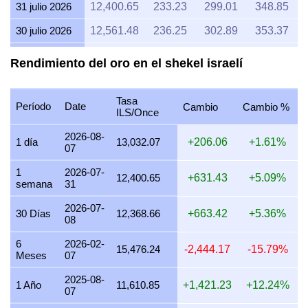
31 julio 2026
12,400.65
233.23
299.01
348.85
30 julio 2026
12,561.48
236.25
302.89
353.37
29 julio 2026
12,459.60
234.34
300.43
350.50
Rendimiento del oro en el shekel israelí
28 julio 2026
12,337.10
232.03
297.48
347.06
Tasa
27 julio 2026
12,472.45
234.58
300.74
350.87
Período
Date
Cambio
Cambio %
ILS/Once
26 julio 2026
12,333.60
231.97
297.39
346.96
2026-08-
1 día
13,032.07
+206.06
+1.61%
07
25 julio 2026
12,333.60
231.97
297.39
346.96
1
2026-07-
24 julio 2026
12,383.74
232.91
298.60
348.37
12,400.65
+631.43
+5.09%
semana
31
23 julio 2026
12,441.70
234.00
300.00
350.00
2026-07-
30 Días
12,368.66
+663.42
+5.36%
08
22 julio 2026
12,691.49
238.70
306.02
357.03
6
2026-02-
21 julio 2026
12,395.12
233.12
298.88
348.69
15,476.24
-2,444.17
-15.79%
Meses
07
20 julio 2026
12,219.02
229.81
294.63
343.74
2025-08-
1 Año
11,610.85
+1,421.23
+12.24%
07
19 julio 2026
12,197.39
229.41
294.11
343.13