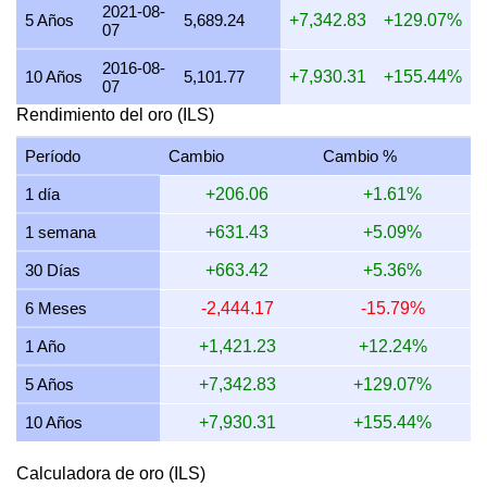
2021-08-
18 julio 2026
12,197.39
229.41
294.11
343.13
5 Años
5,689.24
+7,342.83
+129.07%
07
17 julio 2026
12,197.59
229.41
294.11
343.13
2016-08-
10 Años
5,101.77
+7,930.31
+155.44%
07
16 julio 2026
12,039.76
226.44
290.31
338.69
Rendimiento del oro (ILS)
15 julio 2026
12,191.67
229.30
293.97
342.97
Período
Cambio
Cambio %
14 julio 2026
12,189.74
229.26
293.93
342.91
1 día
+206.06
+1.61%
13 julio 2026
12,096.24
227.50
291.67
340.28
1 semana
+631.43
+5.09%
12 julio 2026
12,389.51
233.02
298.74
348.53
30 Días
+663.42
+5.36%
11 julio 2026
12,389.51
233.02
298.74
348.53
6 Meses
-2,444.17
-15.79%
10 julio 2026
12,338.73
232.06
297.52
347.10
1 Año
+1,421.23
+12.24%
9 julio 2026
12,459.90
234.34
300.44
350.51
5 Años
+7,342.83
+129.07%
10 Años
+7,930.31
+155.44%
Calculadora de oro (ILS)