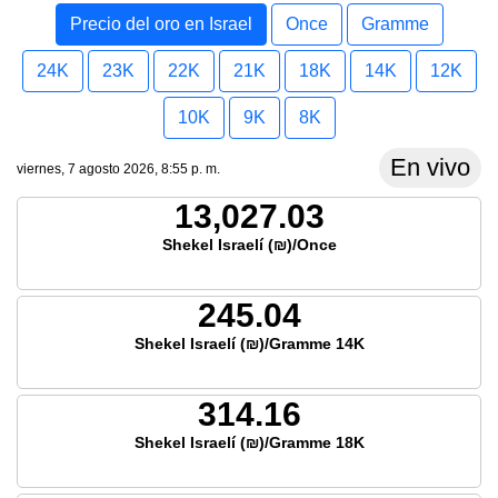
Precio del oro en Israel
Once
Gramme
24K
23K
22K
21K
18K
14K
12K
10K
9K
8K
En vivo
viernes, 7 agosto 2026, 8:55 p. m.
13,027.03
Shekel Israelí (₪)/Once
245.04
Shekel Israelí (₪)/Gramme 14K
314.16
Shekel Israelí (₪)/Gramme 18K