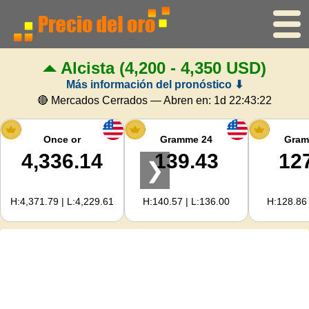
Alcista
(4,200 - 4,350 USD)
Inicio
Más información del pronóstico ⬇
Precio del oro
🔴 Mercados Cerrados — Abren en:
1d 22:43:22
Precio de la plata
Once or
Gramme 24
Gram
4,336.14
139.43
12
❯
Calculadora de oro
H:4,371.79 | L:4,229.61
H:140.57 | L:136.00
H:128.86 
Para Webmasters
Previsión del precio del oro