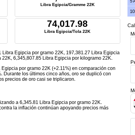
5 
Libra Egipcia/Gramme 22K
10
74,017.98
Cal
Libra Egipcia/Tola 22K
M
1
Libra Egipcia por gramo 22K,
197,381.27
Libra Egipcia
la 22K,
6,345,807.85
Libra Egipcia por kilogramo 22K.
P
ra Egipcia por gramo 22K (+2.11%) en comparación con
. Durante los últimos cinco años, oro se duplicó con
s precios de oro casi se triplicaron.
M
tizando a 6,345.81 Libra Egipcia por gramo 22K.
contra la inflación continúan apoyando precios más