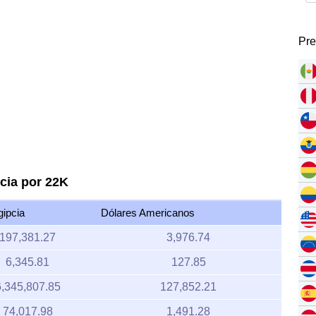
Pre
pcia por 22K
gipcia
Dólares Americanos
197,381.27
3,976.74
6,345.81
127.85
6,345,807.85
127,852.21
74,017.98
1,491.28