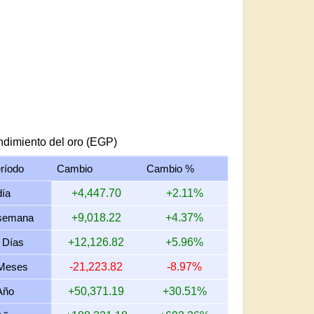
dimiento del oro (EGP)
ríodo
Cambio
Cambio %
día
+4,447.70
+2.11%
semana
+9,018.22
+4.37%
 Días
+12,126.82
+5.96%
Meses
-21,223.82
-8.97%
Año
+50,371.19
+30.51%