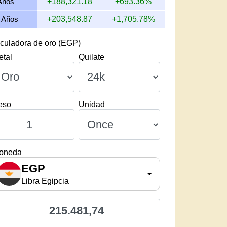
Años
+188,321.18
+693.36%
 Años
+203,548.87
+1,705.78%
culadora de oro (EGP)
etal
Quilate
eso
Unidad
oneda
EGP
Libra Egipcia
215.481,74