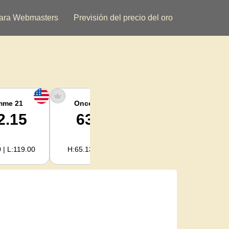
ara Webmasters
Previsión del precio del oro
mme 21
Once argent
Plata kilogramo
2.15
63.47
2,040.93
 | L:119.00
H:65.13 | L:61.15
H:2,094.18 | L:1,966.08