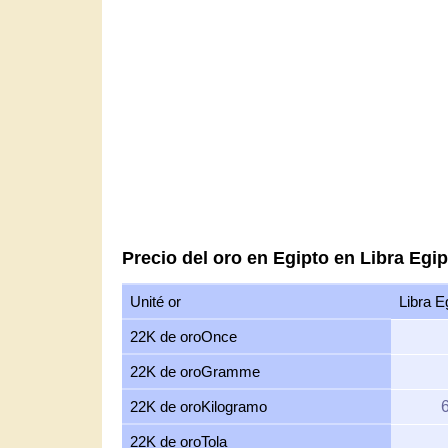
Precio del oro en Egipto en Libra Egi
Unité or
Libra E
22K de oroOnce
22K de oroGramme
22K de oroKilogramo
22K de oroTola