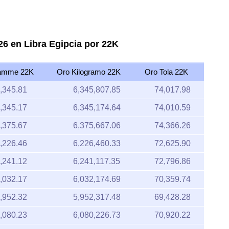
26 en Libra Egipcia por 22K
amme 22K
Oro Kilogramo 22K
Oro Tola 22K
,345.81
6,345,807.85
74,017.98
,345.17
6,345,174.64
74,010.59
,375.67
6,375,667.06
74,366.26
,226.46
6,226,460.33
72,625.90
,241.12
6,241,117.35
72,796.86
,032.17
6,032,174.69
70,359.74
,952.32
5,952,317.48
69,428.28
,080.23
6,080,226.73
70,920.22