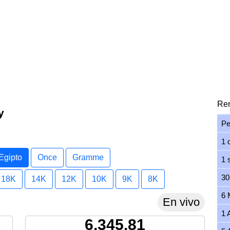
Ren
y
Pe
1 
Egipto
Once
Gramme
1 
30
18K
14K
12K
10K
9K
8K
6 
En vivo
1 
6,345.81