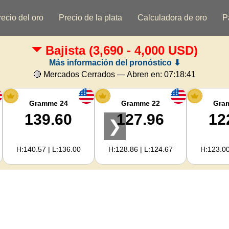
recio del oro
Precio de la plata
Calculadora de oro
P
Bajista
(3,690 - 4,000 USD)
Más información del pronóstico ⬇
🔴 Mercados Cerrados — Abren en:
07:18:41
Gramme 24
Gramme 22
Gra
139.60
127.96
12
❯
H:140.57 | L:136.00
H:128.86 | L:124.67
H:123.00