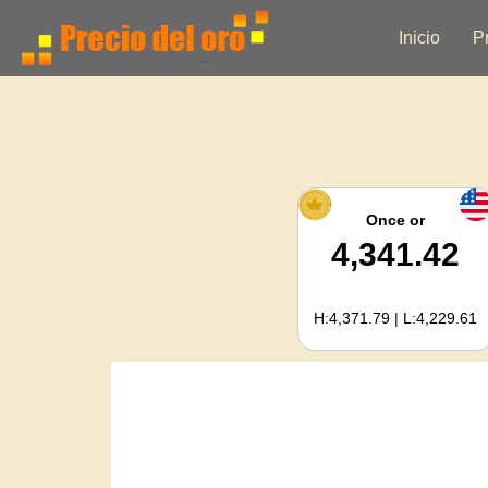
Inicio
P
Once or
4,341.42
H:4,371.79 | L:4,229.61