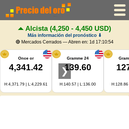
Alcista
(4,250 - 4,450 USD)
Inicio
Más información del pronóstico ⬇
Precio del oro
🔴 Mercados Cerrados — Abren en:
1d 17:10:53
Precio de la plata
Once or
Gramme 24
Gram
4,341.42
139.60
12
❯
Calculadora de oro
H:4,371.79 | L:4,229.61
H:140.57 | L:136.00
H:128.86 
Para Webmasters
Previsión del precio del oro