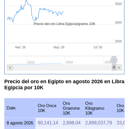
3500
3000
Precio del oro Libra Egipcia/gramo 10K
2500
Mar '26
May '26
Jul '26
2015
2020
2025
Precio del oro en Egipto en agosto 2026 en Libra
Egipcia por 10K
Oro
Oro
Oro Once
Oro To
Date
Gramme
Kilogramo
10K
10K
10K
10K
8 agosto 2026
90,141.14
2,898.04
2,898,037.79
33,80