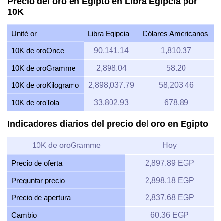
Precio del oro en Egipto en Libra Egipcia por
10K
Unité or
Libra Egipcia
Dólares Americanos
10K de oroOnce
90,141.14
1,810.37
10K de oroGramme
2,898.04
58.20
10K de oroKilogramo
2,898,037.79
58,203.46
10K de oroTola
33,802.93
678.89
Indicadores diarios del precio del oro en Egipto
10K de oroGramme
Hoy
Precio de oferta
2,897.89 EGP
Preguntar precio
2,898.18 EGP
Precio de apertura
2,837.68 EGP
Cambio
60.36 EGP