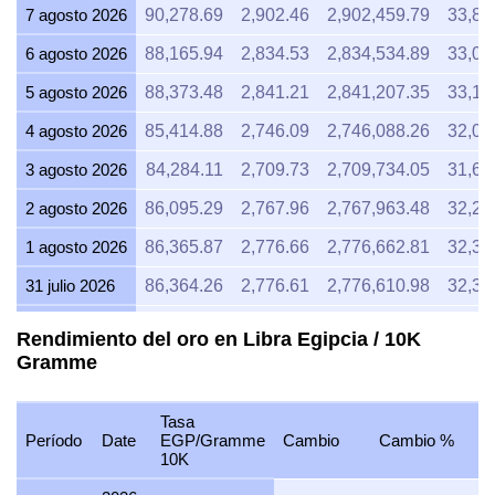
7 agosto 2026
90,278.69
2,902.46
2,902,459.79
33,85
6 agosto 2026
88,165.94
2,834.53
2,834,534.89
33,06
5 agosto 2026
88,373.48
2,841.21
2,841,207.35
33,14
4 agosto 2026
85,414.88
2,746.09
2,746,088.26
32,03
3 agosto 2026
84,284.11
2,709.73
2,709,734.05
31,60
2 agosto 2026
86,095.29
2,767.96
2,767,963.48
32,28
1 agosto 2026
86,365.87
2,776.66
2,776,662.81
32,38
31 julio 2026
86,364.26
2,776.61
2,776,610.98
32,38
30 julio 2026
87,275.71
2,805.91
2,805,913.99
32,72
Rendimiento del oro en Libra Egipcia / 10K
Gramme
29 julio 2026
85,540.54
2,750.13
2,750,128.48
32,07
28 julio 2026
84,911.46
2,729.90
2,729,903.34
31,84
Tasa
27 julio 2026
86,319.85
2,775.18
2,775,183.21
32,36
Período
Date
EGP/Gramme
Cambio
Cambio %
10K
26 julio 2026
86,718.76
2,788.01
2,788,008.23
32,51