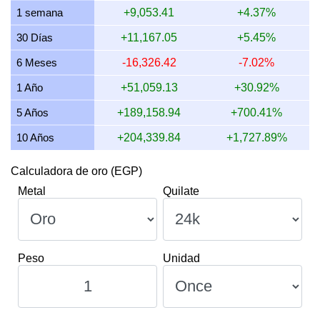
1 semana
+9,053.41
+4.37%
12 julio 2026
85,221.76
2,739.88
2,739,879.69
31,95
30 Días
+11,167.05
+5.45%
11 julio 2026
85,160.16
2,737.90
2,737,899.16
31,93
6 Meses
-16,326.42
-7.02%
10 julio 2026
84,799.00
2,726.29
2,726,287.88
31,79
1 Año
+51,059.13
+30.92%
5 Años
+189,158.94
+700.41%
10 Años
+204,339.84
+1,727.89%
Calculadora de oro (EGP)
Metal
Quilate
Peso
Unidad