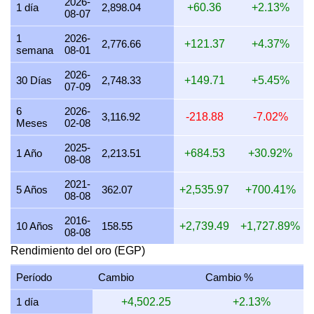
2026-
1 día
2,898.04
+60.36
+2.13%
08-07
25 julio 2026
86,729.59
2,788.36
2,788,356.36
32,52
1
2026-
24 julio 2026
87,042.99
2,798.43
2,798,432.02
32,64
2,776.66
+121.37
+4.37%
semana
08-01
23 julio 2026
86,610.06
2,784.51
2,784,513.30
32,47
2026-
30 Días
2,748.33
+149.71
+5.45%
07-09
22 julio 2026
88,772.03
2,854.02
2,854,020.85
33,28
6
2026-
21 julio 2026
86,491.22
2,780.69
2,780,692.86
32,43
3,116.92
-218.88
-7.02%
Meses
02-08
20 julio 2026
85,230.30
2,740.15
2,740,154.03
31,96
2025-
1 Año
2,213.51
+684.53
+30.92%
08-08
19 julio 2026
84,554.25
2,718.42
2,718,419.06
31,70
2021-
18 julio 2026
84,571.52
2,718.97
2,718,974.38
31,71
5 Años
362.07
+2,535.97
+700.41%
08-08
17 julio 2026
84,653.25
2,721.60
2,721,602.07
31,74
2016-
10 Años
158.55
+2,739.49
+1,727.89%
08-08
16 julio 2026
83,818.03
2,694.75
2,694,749.51
31,43
Rendimiento del oro (EGP)
15 julio 2026
85,647.22
2,753.56
2,753,558.22
32,11
Período
Cambio
Cambio %
14 julio 2026
86,001.67
2,764.95
2,764,953.79
32,25
1 día
+4,502.25
+2.13%
13 julio 2026
83,800.82
2,694.20
2,694,196.38
31,42