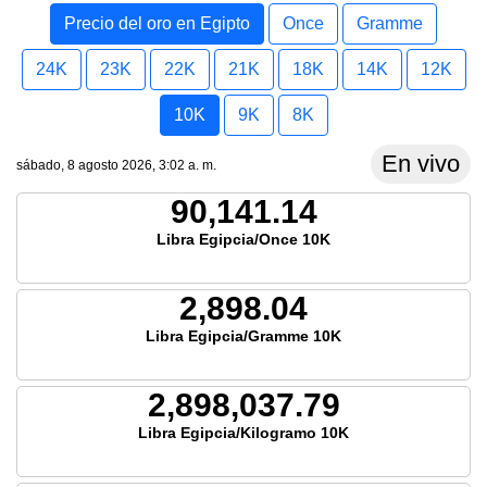
Precio del oro en Egipto
Once
Gramme
24K
23K
22K
21K
18K
14K
12K
10K
9K
8K
En vivo
sábado, 8 agosto 2026, 3:02 a. m.
90,141.14
Libra Egipcia/Once 10K
2,898.04
Libra Egipcia/Gramme 10K
2,898,037.79
Libra Egipcia/Kilogramo 10K