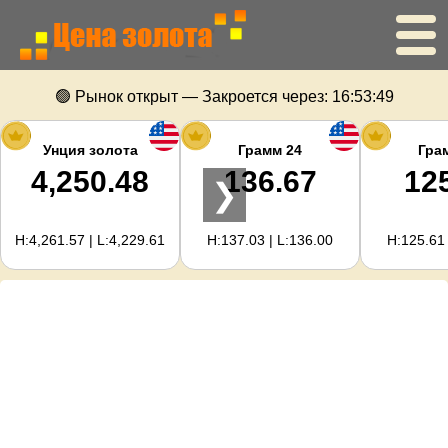
Главная
🟢 Рынок открыт — Закроется через:
16:53:48
Цена золота
Унция золота
Грамм 24
Гра
4,250.48
136.67
12
❯
Цена серебра
H:4,261.57 | L:4,229.61
H:137.03 | L:136.00
H:125.61 
Калькулятор золота
Для вебмастеров
Прогноз цен на золото