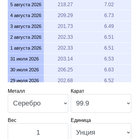
5 августа 2026
218.27
7.02
4 августа 2026
209.29
6.73
3 августа 2026
201.73
6.49
2 августа 2026
202.33
6.51
1 августа 2026
202.33
6.51
31 июля 2026
203.14
6.53
30 июля 2026
206.25
6.63
29 июля 2026
202.68
6.52
Металл
Карат
28 июля 2026
200.15
6.44
27 июля 2026
204.79
6.58
26 июля 2026
203.57
6.55
Вес
Единица
25 июля 2026
203.57
6.55
24 июля 2026
204.88
6.59