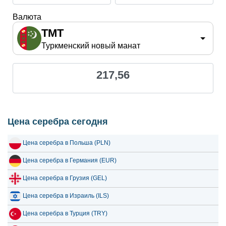
23 июля 2026
201.84
6.49
Валюта
22 июля 2026
209.92
6.75
TMT
Туркменский новый манат
21 июля 2026
206.18
6.63
20 июля 2026
199.25
6.41
217,56
19 июля 2026
196.18
6.31
18 июля 2026
196.18
6.31
17 июля 2026
196.41
6.32
Цена серебра сегодня
16 июля 2026
195.51
6.29
Цена серебра в Польша (PLN)
15 июля 2026
201.85
6.49
Цена серебра в Германия (EUR)
14 июля 2026
206.41
6.64
Цена серебра в Грузия (GEL)
13 июля 2026
200.63
6.45
Цена серебра в Израиль (ILS)
12 июля 2026
208.96
6.72
Цена серебра в Турция (TRY)
11 июля 2026
208.96
6.72