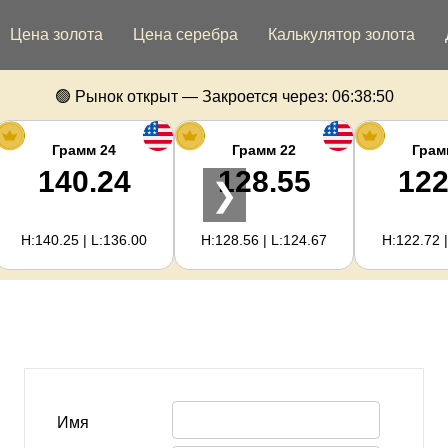
Цена золота
Цена серебра
Калькулятор золота
🟢 Рынок открыт — Закроется через:
06:38:50
Грамм 24
Грамм 22
Грам
140.24
128.55
122
❯
H:140.25 | L:136.00
H:128.56 | L:124.67
H:122.72 |
Имя