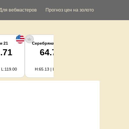
Для вебмастеров
Прогноз цен на золото
м 21
Серебряная унция
Серебро кг
.71
64.78
2,082.89
 L:119.00
H:65.13 | L:61.15
H:2,094.18 | L:1,966.08