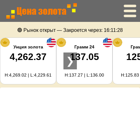
Главная
🟢 Рынок открыт — Закроется через:
16:11:28
Цена золота
Унция золота
Грамм 24
Гра
4,262.37
137.05
12
❯
Цена серебра
H:4,269.02 | L:4,229.61
H:137.27 | L:136.00
H:125.83 
Калькулятор золота
Для вебмастеров
Прогноз цен на золото