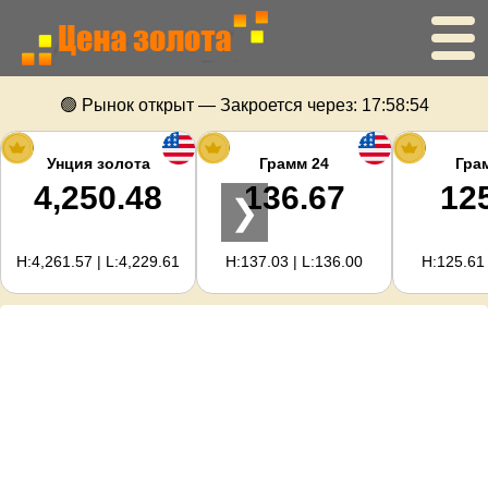
Главная
🟢 Рынок открыт — Закроется через:
17:58:53
Цена золота
Унция золота
Грамм 24
Гра
4,250.48
136.67
12
❯
Цена серебра
H:4,261.57 | L:4,229.61
H:137.03 | L:136.00
H:125.61 
Калькулятор золота
Для вебмастеров
Прогноз цен на золото