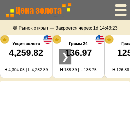
Главная
🟢 Рынок открыт — Закроется через:
1d 14:43:22
Цена золота
Унция золота
Грамм 24
Гра
4,259.82
136.97
12
❯
Цена серебра
H:4,304.05 | L:4,252.89
H:138.39 | L:136.75
H:126.86 
Калькулятор золота
Для вебмастеров
Прогноз цен на золото