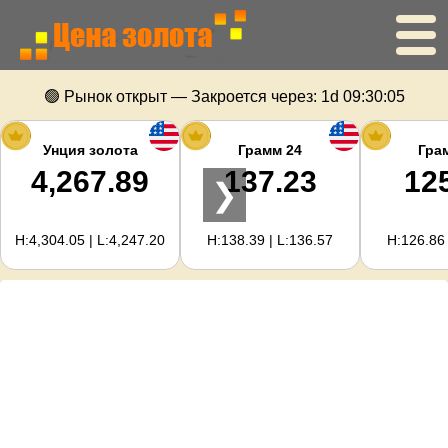
Главная
🟢 Рынок открыт — Закроется через:
1d 09:30:04
Цена золота
Унция золота
Грамм 24
Гра
4,267.89
137.23
12
❯
Цена серебра
H:4,304.05 | L:4,247.20
H:138.39 | L:136.57
H:126.86 
Калькулятор золота
Для вебмастеров
Прогноз цен на золото