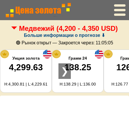
Медвежий
(4,200 - 4,350 USD)
Главная
Больше информации о прогнозе ⬇
Цена золота
🟢 Рынок открыт — Закроется через:
11:05:05
Цена серебра
Унция золота
Грамм 24
Гра
4,299.63
138.25
12
❯
Калькулятор золота
H:4,300.81 | L:4,229.61
H:138.29 | L:136.00
H:126.77 
Для вебмастеров
Прогноз цен на золото