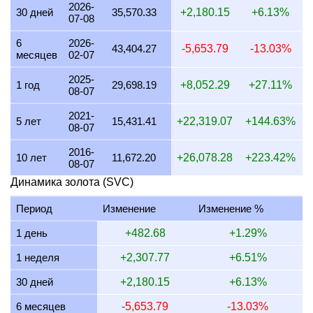
2026-
30 дней
35,570.33
+2,180.15
+6.13%
07-08
22 июля 2026
36,302.05
1,167.11
875.33
682.76
6
2026-
21 июля 2026
35,570.26
1,143.58
857.69
669.00
43,404.27
-5,653.79
-13.03%
месяцев
02-07
20 июля 2026
34,999.56
1,125.24
843.93
658.26
2025-
1 год
29,698.19
+8,052.29
+27.11%
08-07
19 июля 2026
35,096.90
1,128.37
846.27
660.09
2021-
18 июля 2026
35,096.90
1,128.37
846.27
660.09
5 лет
15,431.41
+22,319.07
+144.63%
08-07
17 июля 2026
35,127.91
1,129.36
847.02
660.68
2016-
10 лет
11,672.20
+26,078.28
+223.42%
08-07
16 июля 2026
34,855.02
1,120.59
840.44
655.54
Динамика золота (SVC)
15 июля 2026
35,564.28
1,143.39
857.54
668.88
Период
Изменение
Изменение %
14 июля 2026
35,564.42
1,143.40
857.55
668.89
1 день
+482.68
+1.29%
13 июля 2026
35,024.13
1,126.03
844.52
658.73
1 неделя
+2,307.77
+6.51%
12 июля 2026
36,044.94
1,158.84
869.13
677.92
30 дней
+2,180.15
+6.13%
11 июля 2026
36,044.94
1,158.84
869.13
677.92
6 месяцев
-5,653.79
-13.03%