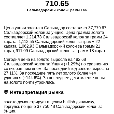
710.65
Сальвадорский колон/Грамм 14К
Цена унции золота в Сальвадор составляет
37,779.67
Сальвадорский колон за унцию, Цена грамма золота
составляет
1,214.78
Сальвадорский колон за грамм 24
карата,
1,113.55
Сальвадорский колон за грамм 22
карата,
1,062.93
Сальвадорский колон за грамм 21
карат,
911.09
Сальвадорский колон за грамм 18 карат.
Сегодня цена на золото выросла на 482.68
Сальвадорский колон за Унция (+1.29%) по сравнению
со вчерашним днём. За последний год золото вырос на
27.11%. За последние пять лет золото более чем
удвоился (+144.6%). За последнее десятилетие цены
на золото почти утроились.
💬 Интерпретация рынка
золото демонстрирует в целом bullish динамику,
торгуясь по цене 37,750.48 Сальвадорский колон за
Унция.