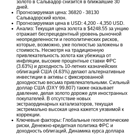
золото в Сальвадор снизится в ближайшие 30
дней.
Прогнозируемая цена: 36820 - 38130
Сальвадорский колон.
Прогнозируемая цена в USD: 4,200 - 4,350 USD.
Анализ: Текущая цена золота в $4248.55 за унцию
отражает беспрецедентный уровень рыночной
неопределенности и геополитических рисков,
которые, возможно, уже полностью заложены в
стоимость. Несмотря на традиционную
привлекательность золота как убежища от
инфляции, высокие процентные ставки ФРС
(3.63%) и доходность 10-летних казначейских
облигаций США (4.63%) делают альтернативные
инвестиции в активы с фиксированной
доходностью весьма привлекательными. Сильный
доллар США (DXY 99.807) также оказывает
давление, делая золото дороже для иностранных
покупателей. В отсутствие новых
экстраординарных катализаторов, текущая
экстремально высокая цена кажется уязвимой к
коррекции.
Ключевые факторы: Глобальные геополитические
риски, Денежно-кредитная политика ФРС и
доходность облигаций, Динамика курса доллара