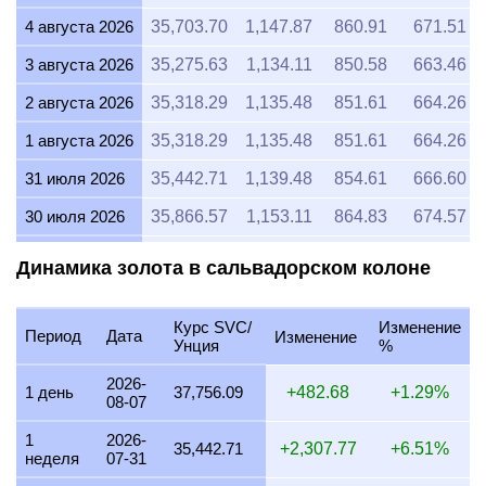
4 августа 2026
35,703.70
1,147.87
860.91
671.51
3 августа 2026
35,275.63
1,134.11
850.58
663.46
2 августа 2026
35,318.29
1,135.48
851.61
664.26
1 августа 2026
35,318.29
1,135.48
851.61
664.26
31 июля 2026
35,442.71
1,139.48
854.61
666.60
30 июля 2026
35,866.57
1,153.11
864.83
674.57
29 июля 2026
35,416.68
1,138.65
853.98
666.11
Динамика золота в сальвадорском колоне
28 июля 2026
35,279.75
1,134.24
850.68
663.53
Курс SVC/
Изменение
27 июля 2026
35,719.08
1,148.37
861.28
671.80
Период
Дата
Изменение
Унция
%
26 июля 2026
35,435.55
1,139.25
854.44
666.46
2026-
1 день
37,756.09
+482.68
+1.29%
08-07
25 июля 2026
35,435.55
1,139.25
854.44
666.46
1
2026-
24 июля 2026
35,558.51
1,143.21
857.40
668.78
35,442.71
+2,307.77
+6.51%
неделя
07-31
23 июля 2026
35,429.52
1,139.06
854.29
666.35