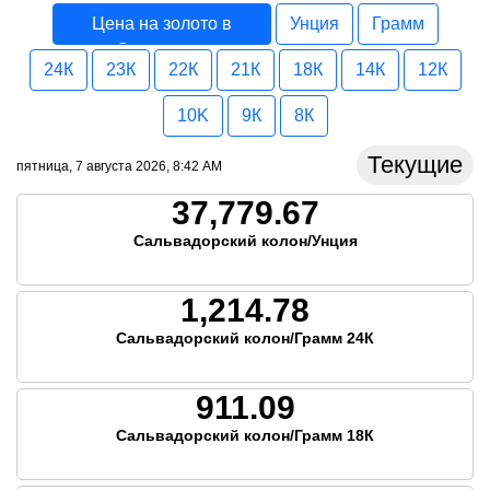
Цена на золото в
Унция
Грамм
Сальвадор
24К
23К
22К
21К
18К
14К
12К
10K
9К
8К
Текущие
пятница, 7 августа 2026, 8:42 AM
37,779.67
Сальвадорский колон/Унция
1,214.78
Сальвадорский колон/Грамм 24К
911.09
Сальвадорский колон/Грамм 18К