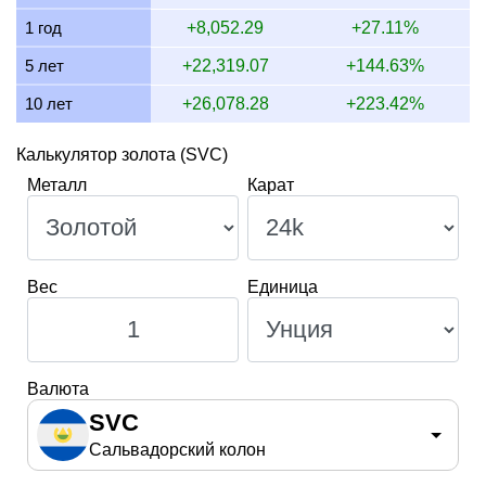
10 июля 2026
35,870.83
1,153.25
864.94
674.65
1 год
+8,052.29
+27.11%
9 июля 2026
36,150.40
1,162.24
871.68
679.91
5 лет
+22,319.07
+144.63%
10 лет
+26,078.28
+223.42%
Калькулятор золота (SVC)
Металл
Карат
Вес
Единица
Валюта
SVC
Сальвадорский колон