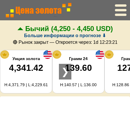
Бычий
(4,250 - 4,450 USD)
Главная
Больше информации о прогнозе ⬇
Цена золота
🔴 Рынок закрыт — Откроется через:
1d 12:23:20
Цена серебра
Унция золота
Грамм 24
Гра
4,341.42
139.60
12
❯
Калькулятор золота
H:4,371.79 | L:4,229.61
H:140.57 | L:136.00
H:128.86 
Для вебмастеров
Прогноз цен на золото