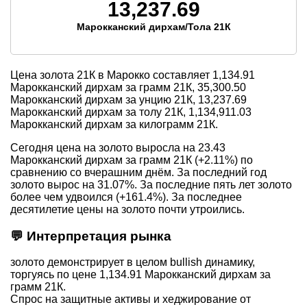
13,237.69
Марокканский дирхам/Тола 21К
Цена золота 21К в Марокко составляет
1,134.91
Марокканский дирхам за грамм 21К,
35,300.50
Марокканский дирхам за унцию 21К,
13,237.69
Марокканский дирхам за толу 21К,
1,134,911.03
Марокканский дирхам за килограмм 21К.
Сегодня цена на золото выросла на 23.43
Марокканский дирхам за грамм 21К (+2.11%) по
сравнению со вчерашним днём. За последний год
золото вырос на 31.07%. За последние пять лет золото
более чем удвоился (+161.4%). За последнее
десятилетие цены на золото почти утроились.
💬 Интерпретация рынка
золото демонстрирует в целом bullish динамику,
торгуясь по цене 1,134.91 Марокканский дирхам за
грамм 21К.
Спрос на защитные активы и хеджирование от