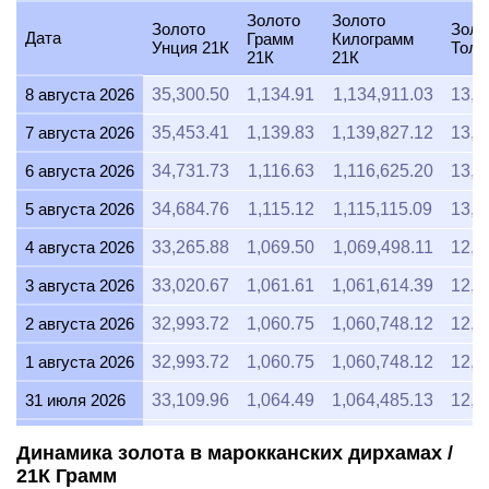
Золото
Золото
Золото
Золо
Дата
Грамм
Килограмм
Унция 21К
Тола
21К
21К
8 августа 2026
35,300.50
1,134.91
1,134,911.03
13,2
7 августа 2026
35,453.41
1,139.83
1,139,827.12
13,2
6 августа 2026
34,731.73
1,116.63
1,116,625.20
13,0
5 августа 2026
34,684.76
1,115.12
1,115,115.09
13,0
4 августа 2026
33,265.88
1,069.50
1,069,498.11
12,4
3 августа 2026
33,020.67
1,061.61
1,061,614.39
12,3
2 августа 2026
32,993.72
1,060.75
1,060,748.12
12,3
1 августа 2026
32,993.72
1,060.75
1,060,748.12
12,3
31 июля 2026
33,109.96
1,064.49
1,064,485.13
12,4
30 июля 2026
33,652.51
1,081.93
1,081,928.22
12,6
Динамика золота в марокканских дирхамах /
21К Грамм
29 июля 2026
33,219.89
1,068.02
1,068,019.42
12,4