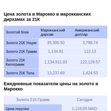
Цена золота в Марокко в марокканских
дирхамах за 21К
Марокканский
Американский
Золотой блок
дирхам
доллар
Золото 21К Унция
35,300.50
3,798.74
Золото 21К Грамм
1,134.91
122.13
Золото 21К
1,134,911.03
122,129.57
Килограмм
Золото 21К Тола
13,237.69
1,424.53
Ежедневные показатели цены на золото в
Марокко
Золото 21К Грамм
Сегодня
Цена покупки
1,134.85 MAD