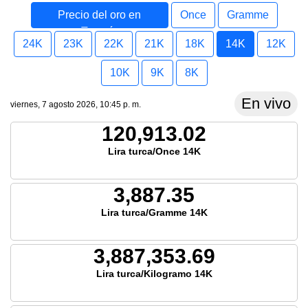
Precio del oro en
Once
Gramme
Turquía
24K
23K
22K
21K
18K
14K
12K
10K
9K
8K
En vivo
viernes, 7 agosto 2026, 10:45 p. m.
120,913.02
Lira turca/Once 14K
3,887.35
Lira turca/Gramme 14K
3,887,353.69
Lira turca/Kilogramo 14K