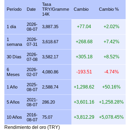
Tasa
27 julio 2026
113,056.86
3,634.78
3,634,778.01
42,3
Período
Date
TRY/Gramme
Cambio
Cambio %
14K
26 julio 2026
112,126.97
3,604.88
3,604,882.20
42,0
2026-
25 julio 2026
112,126.97
3,604.88
3,604,882.20
42,0
1 día
3,887.35
+77.04
+2.02%
08-07
24 julio 2026
112,588.25
3,619.71
3,619,712.35
42,2
1
2026-
3,618.67
+268.68
+7.42%
semana
07-31
23 julio 2026
111,869.76
3,596.61
3,596,612.89
41,9
2026-
22 julio 2026
114,592.76
3,684.16
3,684,157.36
42,9
30 Días
3,582.17
+305.18
+8.52%
07-08
21 julio 2026
112,232.97
3,608.29
3,608,289.85
42,0
6
2026-
4,080.86
-193.51
-4.74%
Meses
02-07
20 julio 2026
110,397.22
3,549.27
3,549,270.76
41,3
2025-
19 julio 2026
110,756.48
3,560.82
3,560,820.85
41,5
1 Año
2,588.74
+1,298.62
+50.16%
08-07
18 julio 2026
110,756.48
3,560.82
3,560,820.85
41,5
2021-
5 Años
286.20
+3,601.16
+1,258.28%
08-07
17 julio 2026
110,806.92
3,562.44
3,562,442.62
41,5
2016-
16 julio 2026
109,667.45
3,525.81
3,525,808.64
41,1
10 Años
75.07
+3,812.29
+5,078.45%
08-07
15 julio 2026
111,839.87
3,595.65
3,595,651.73
41,9
Rendimiento del oro (TRY)