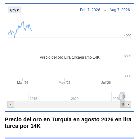
Feb 7, 2026
→
Aug 7, 2026
6m ▾
4000
3500
Precio del oro Lira turca/gramo 14K
3000
Mar '26
May '26
Jul '26
2015
2020
2025
Precio del oro en Turquía en agosto 2026 en lira
turca por 14K