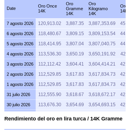
Oro
Oro
Oro Once
Oro 
Date
Gramme
Kilogramo
14K
14K
14K
14K
7 agosto 2026
120,913.02
3,887.35
3,887,353.69
45,3
6 agosto 2026
118,480.67
3,809.15
3,809,153.54
44,4
5 agosto 2026
118,414.95
3,807.04
3,807,040.75
44,4
4 agosto 2026
113,536.30
3,650.19
3,650,191.92
42,5
3 agosto 2026
112,112.42
3,604.41
3,604,414.21
42,0
2 agosto 2026
112,529.85
3,617.83
3,617,834.73
42,1
1 agosto 2026
112,529.85
3,617.83
3,617,834.73
42,1
31 julio 2026
112,555.90
3,618.67
3,618,672.17
42,2
30 julio 2026
113,676.30
3,654.69
3,654,693.15
42,6
29 julio 2026
112,237.96
3,608.45
3,608,450.35
42,0
Rendimiento del oro en lira turca / 14K Gramme
28 julio 2026
111,749.39
3,592.74
3,592,742.94
41,9