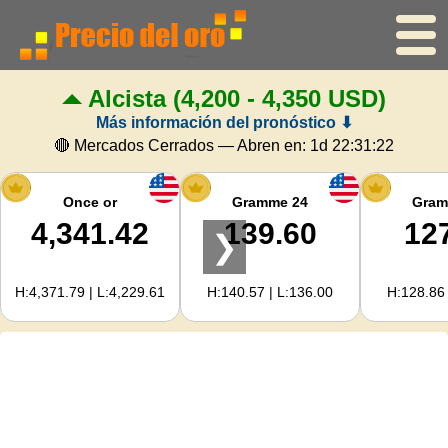
Alcista
(4,200 - 4,350 USD)
Inicio
Más información del pronóstico ⬇
Precio del oro
🔴 Mercados Cerrados — Abren en:
1d 22:31:21
Precio de la plata
Once or
Gramme 24
Gram
4,341.42
139.60
12
❯
Calculadora de oro
H:4,371.79 | L:4,229.61
H:140.57 | L:136.00
H:128.86 
Para Webmasters
Previsión del precio del oro