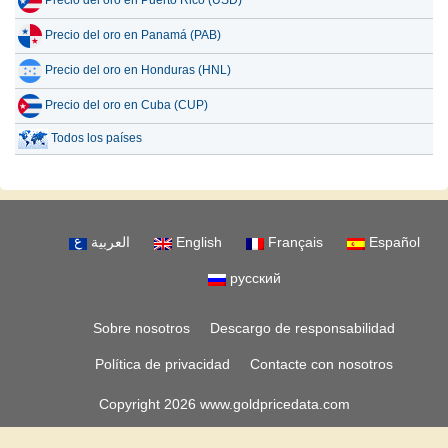
Precio del oro en Puerto Rico (USD)
Precio del oro en Panamá (PAB)
Precio del oro en Honduras (HNL)
Precio del oro en Cuba (CUP)
Todos los países
العربية
English
Français
Español
русский
Sobre nosotros
Descargo de responsabilidad
Política de privacidad
Contacte con nosotros
Copyright 2026 www.goldpricedata.com