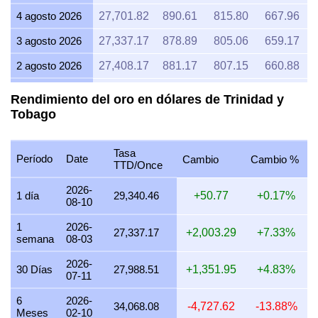
4 agosto 2026
27,701.82
890.61
815.80
667.96
3 agosto 2026
27,337.17
878.89
805.06
659.17
2 agosto 2026
27,408.17
881.17
807.15
660.88
1 agosto 2026
27,408.17
881.17
807.15
660.88
Rendimiento del oro en dólares de Trinidad y
Tobago
31 julio 2026
27,504.61
884.27
809.99
663.20
30 julio 2026
27,821.65
894.47
819.33
670.85
Tasa
Período
Date
Cambio
Cambio %
29 julio 2026
27,495.87
883.99
809.74
662.99
TTD/Once
28 julio 2026
27,422.33
881.63
807.57
661.22
2026-
1 día
29,340.46
+50.77
+0.17%
08-10
27 julio 2026
27,723.64
891.31
816.44
668.49
1
2026-
27,337.17
+2,003.29
+7.33%
semana
08-03
26 julio 2026
27,515.92
884.64
810.33
663.48
2026-
25 julio 2026
27,515.92
884.64
810.33
663.48
30 Días
27,988.51
+1,351.95
+4.83%
07-11
24 julio 2026
27,610.30
887.67
813.11
665.75
6
2026-
34,068.08
-4,727.62
-13.88%
Meses
02-10
23 julio 2026
27,480.03
883.48
809.27
662.61