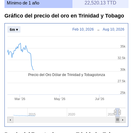
Mínimo de 1 año
22,520.13 TTD
Gráfico del precio del oro en Trinidad y Tobago
Feb 10, 2026
→
Aug 10, 2026
6m ▾
35k
32.5k
30k
Precio del Oro Dólar de Trinidad y Tobago/onza
27.5k
25k
Mar '26
May '26
Jul '26
2015
2020
2025