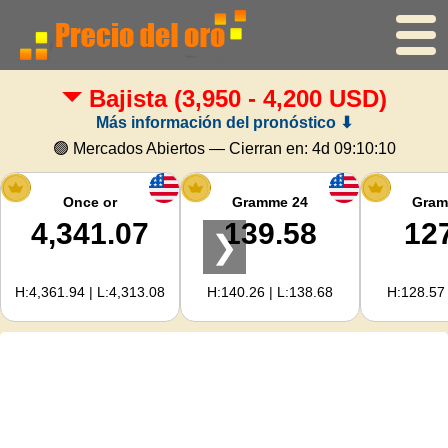
Bajista
(3,950 - 4,200 USD)
Inicio
Más información del pronóstico ⬇
Precio del oro
🟢 Mercados Abiertos — Cierran en:
4d 09:10:09
Precio de la plata
Once or
Gramme 24
Gram
4,341.07
139.58
12
❯
Calculadora de oro
H:4,361.94 | L:4,313.08
H:140.26 | L:138.68
H:128.57 
Para Webmasters
Previsión del precio del oro