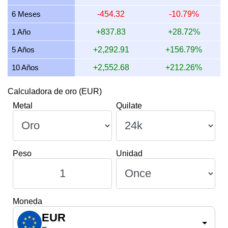
11 julio 2026
2,703.71
86.92
86,924.27
1,013.89
6 Meses
-454.32
-10.79%
10 julio 2026
2,692.10
86.55
86,551.13
1,009.54
1 Año
+837.83
+28.72%
5 Años
+2,292.91
+156.79%
10 Años
+2,552.68
+212.26%
Calculadora de oro (EUR)
Metal
Quilate
Peso
Unidad
Moneda
EUR