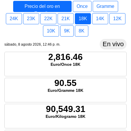
Precio del oro en
Once
Gramme
España
24K
23K
22K
21K
18K
14K
12K
10K
9K
8K
En vivo
sábado, 8 agosto 2026, 12:46 p. m.
2,816.46
Euro/Once 18K
90.55
Euro/Gramme 18K
90,549.31
Euro/Kilogramo 18K