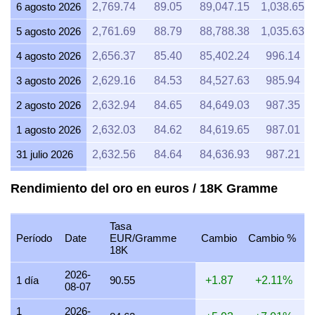
6 agosto 2026
2,769.74
89.05
89,047.15
1,038.65
5 agosto 2026
2,761.69
88.79
88,788.38
1,035.63
4 agosto 2026
2,656.37
85.40
85,402.24
996.14
3 agosto 2026
2,629.16
84.53
84,527.63
985.94
2 agosto 2026
2,632.94
84.65
84,649.03
987.35
1 agosto 2026
2,632.03
84.62
84,619.65
987.01
31 julio 2026
2,632.56
84.64
84,636.93
987.21
30 julio 2026
2,665.99
85.71
85,711.74
999.75
Rendimiento del oro en euros / 18K Gramme
29 julio 2026
2,664.47
85.66
85,662.63
999.18
Tasa
28 julio 2026
2,655.28
85.37
85,367.39
995.73
Período
Date
EUR/Gramme
Cambio
Cambio %
18K
27 julio 2026
2,691.80
86.54
86,541.24
1,009.42
2026-
26 julio 2026
2,669.63
85.83
85,828.59
1,001.11
1 día
90.55
+1.87
+2.11%
08-07
25 julio 2026
2,669.04
85.81
85,809.75
1,000.89
1
2026-