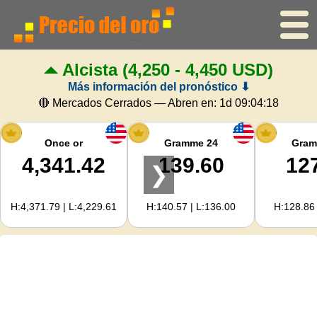
Alcista
(4,250 - 4,450 USD)
Inicio
Más información del pronóstico ⬇
Precio del oro
🔴 Mercados Cerrados — Abren en:
1d 09:04:17
Precio de la plata
Once or
Gramme 24
Gram
4,341.42
139.60
12
❯
Calculadora de oro
H:4,371.79 | L:4,229.61
H:140.57 | L:136.00
H:128.86 
Para Webmasters
Previsión del precio del oro