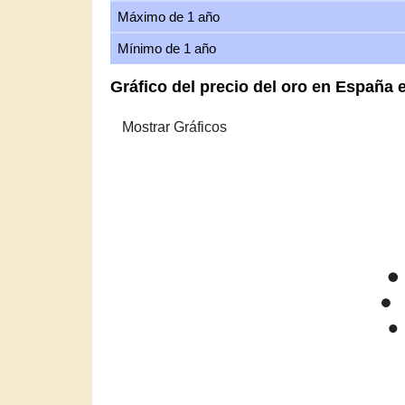
Máximo de 1 año
Mínimo de 1 año
Gráfico del precio del oro en España
Zoom
1m
3m
6m
YTD
1y
All
Precio d
Mar '26
Apr '26
M
2015