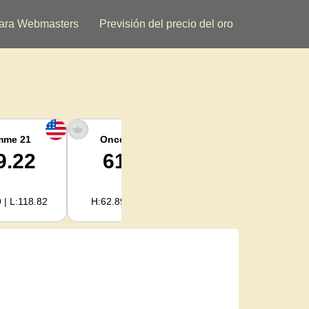
ara Webmasters
Previsión del precio del oro
mme 21
Once argent
Plata kilogramo
9.22
61.45
1,975.76
 | L:118.82
H:62.89 | L:60.85
H:2,022.09 | L:1,956.72