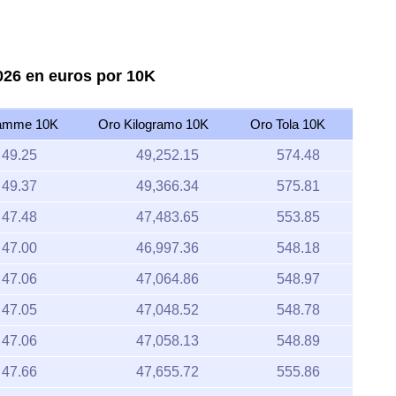
026 en euros por 10K
amme 10K
Oro Kilogramo 10K
Oro Tola 10K
49.25
49,252.15
574.48
49.37
49,366.34
575.81
47.48
47,483.65
553.85
47.00
46,997.36
548.18
47.06
47,064.86
548.97
47.05
47,048.52
548.78
47.06
47,058.13
548.89
47.66
47,655.72
555.86
47.63
47,628.42
555.54