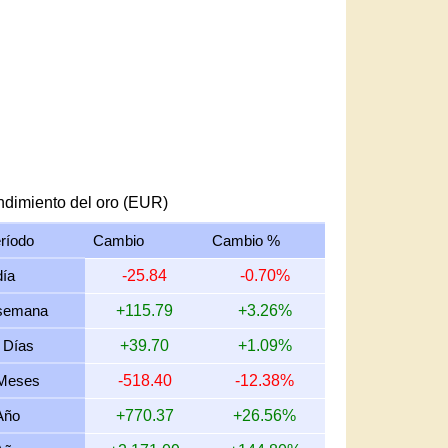
dimiento del oro (EUR)
ríodo
Cambio
Cambio %
día
-25.84
-0.70%
semana
+115.79
+3.26%
 Días
+39.70
+1.09%
Meses
-518.40
-12.38%
Año
+770.37
+26.56%