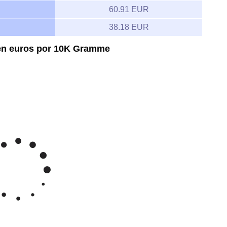
60.91 EUR
38.18 EUR
 en euros por 10K Gramme
Feb 6, 2026
→
Aug 6, 2026
60
55
el oro Euro/gramo 10K
50
45
ay '26
Jun '26
Jul '26
Aug '26
2020
2025