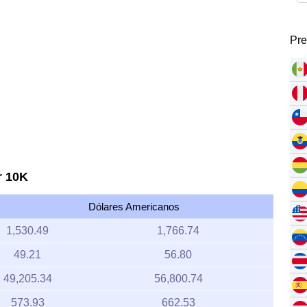
Pre
r 10K
Dólares Americanos
1,530.49
1,766.74
49.21
56.80
49,205.34
56,800.74
573.93
662.53