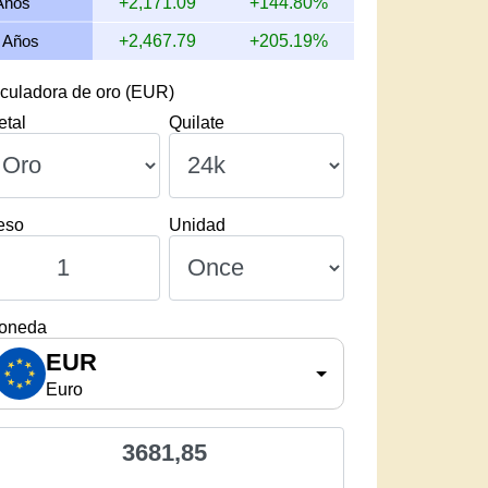
Años
+2,171.09
+144.80%
 Años
+2,467.79
+205.19%
culadora de oro (EUR)
etal
Quilate
eso
Unidad
oneda
EUR
Euro
3681,85