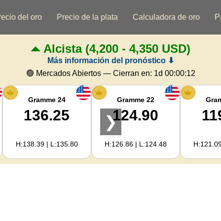
recio del oro
Precio de la plata
Calculadora de oro
P
Alcista
(4,200 - 4,350 USD)
Más información del pronóstico ⬇
🟢 Mercados Abiertos — Cierran en:
1d 00:00:12
Gramme 24
Gramme 22
Gra
136.25
124.90
11
❯
H:138.39 | L:135.80
H:126.86 | L:124.48
H:121.09