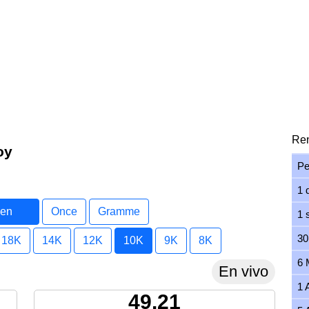
Ren
oy
Pe
1 
 en
Once
Gramme
1 
30
18K
14K
12K
10K
9K
8K
6 
En vivo
1 
49.21