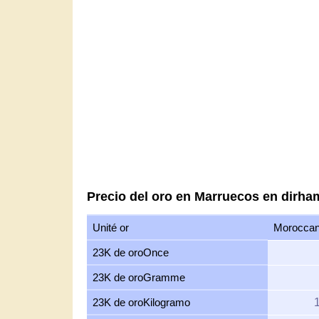
Precio del oro en Marruecos en dirha
Unité or
Moroccan
23K de oroOnce
23K de oroGramme
23K de oroKilogramo