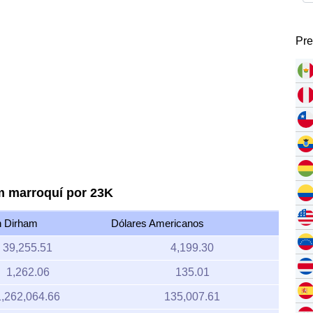
Pre
m marroquí por 23K
 Dirham
Dólares Americanos
39,255.51
4,199.30
1,262.06
135.01
1,262,064.66
135,007.61