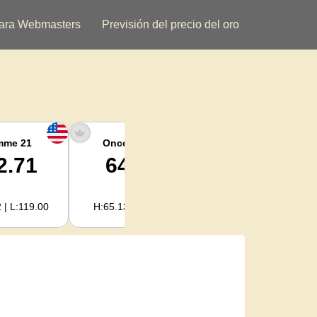
ara Webmasters
Previsión del precio del oro
mme 21
Once argent
Plata kilogramo
2.71
64.78
2,082.89
 | L:119.00
H:65.13 | L:61.15
H:2,094.18 | L:1,966.08