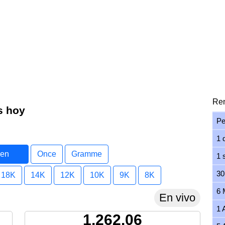
Ren
s hoy
Pe
1 
 en
Once
Gramme
1 
30
18K
14K
12K
10K
9K
8K
6 
En vivo
1 
1,262.06