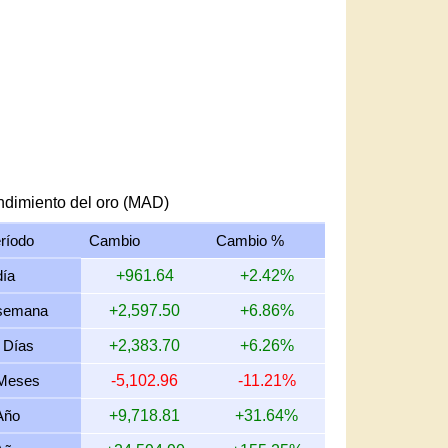
dimiento del oro (MAD)
ríodo
Cambio
Cambio %
día
+961.64
+2.42%
semana
+2,597.50
+6.86%
 Días
+2,383.70
+6.26%
Meses
-5,102.96
-11.21%
Año
+9,718.81
+31.64%