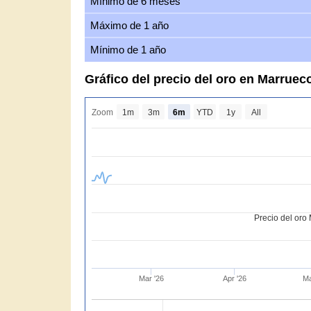
Mínimo de 6 meses
Máximo de 1 año
Mínimo de 1 año
Gráfico del precio del oro en Marru
Zoom
1m
3m
6m
YTD
1y
All
Precio del or
Mar '26
Apr '26
Ma