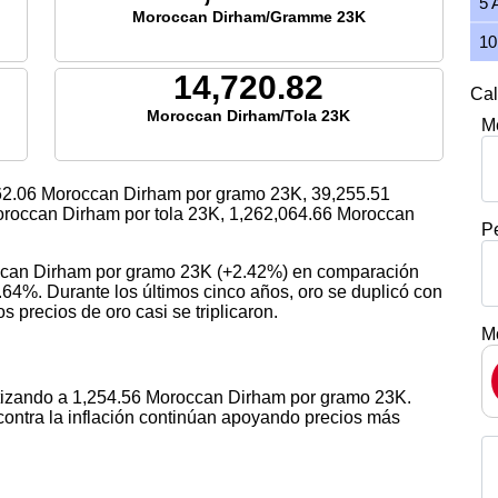
5 
Moroccan Dirham/Gramme 23K
10
14,720.82
Cal
Moroccan Dirham/Tola 23K
M
62.06
Moroccan Dirham por gramo 23K,
39,255.51
roccan Dirham por tola 23K,
1,262,064.66
Moroccan
P
occan Dirham por gramo 23K (+2.42%) en comparación
.64%. Durante los últimos cinco años, oro se duplicó con
s precios de oro casi se triplicaron.
M
otizando a 1,254.56 Moroccan Dirham por gramo 23K.
contra la inflación continúan apoyando precios más