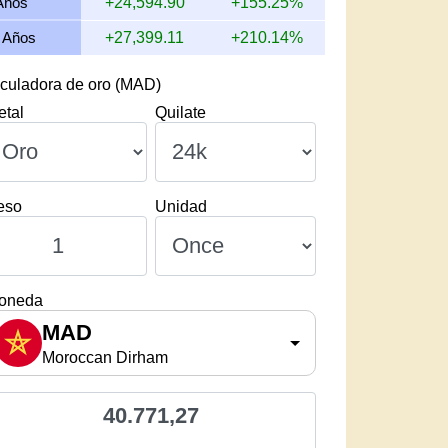
Años
+24,594.90
+155.25%
 Años
+27,399.11
+210.14%
culadora de oro (MAD)
etal
Quilate
eso
Unidad
oneda
MAD
Moroccan Dirham
40.771,27