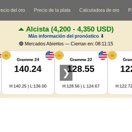
recio del oro
Precio de la plata
Calculadora de oro
P
Alcista
(4,200 - 4,350 USD)
Más información del pronóstico ⬇
🟢 Mercados Abiertos — Cierran en:
08:11:15
Gramme 24
Gramme 22
Gra
140.24
128.55
12
❯
H:140.25 | L:136.00
H:128.56 | L:124.67
H:122.72