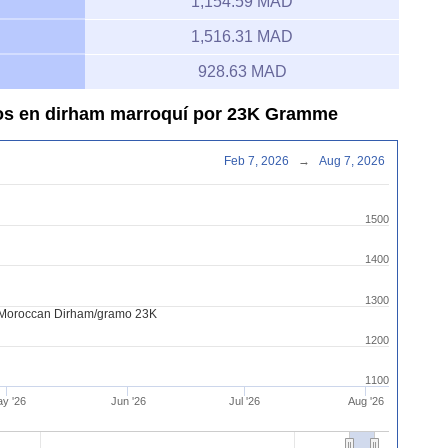
1,154.59 MAD
1,516.31 MAD
928.63 MAD
ecos en dirham marroquí por 23K Gramme
Feb 7, 2026
→
Aug 7, 2026
1500
1400
1300
o Moroccan Dirham/gramo 23K
1200
1100
y '26
Jun '26
Jul '26
Aug '26