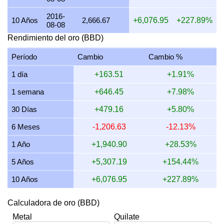
17 julio 2026
8,032.13
107.68
151.07
193.67
2016-
10 Años
2,666.67
+6,076.95
+227.89%
08-08
16 julio 2026
7,968.13
106.83
149.86
192.13
Rendimiento del oro (BBD)
15 julio 2026
8,130.08
109.00
152.91
196.04
Período
Cambio
Cambio %
14 julio 2026
8,130.08
109.00
152.91
196.04
1 día
+163.51
+1.91%
13 julio 2026
8,000.00
107.25
150.46
192.90
1 semana
+646.45
+7.98%
12 julio 2026
8,230.45
110.34
154.80
198.46
30 Días
+479.16
+5.80%
11 julio 2026
8,230.45
110.34
154.80
198.46
6 Meses
-1,206.63
-12.13%
10 julio 2026
8,196.72
109.89
154.16
197.64
1 Año
+1,940.90
+28.53%
9 julio 2026
8,264.46
110.80
155.44
199.28
5 Años
+5,307.19
+154.44%
10 Años
+6,076.95
+227.89%
Calculadora de oro (BBD)
Metal
Quilate