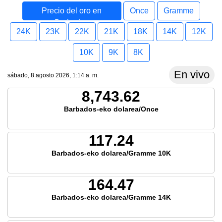
Precio del oro en
Once
Gramme
Barbados
24K
23K
22K
21K
18K
14K
12K
10K
9K
8K
En vivo
sábado, 8 agosto 2026, 1:14 a. m.
8,743.62
Barbados-eko dolarea/Once
117.24
Barbados-eko dolarea/Gramme 10K
164.47
Barbados-eko dolarea/Gramme 14K