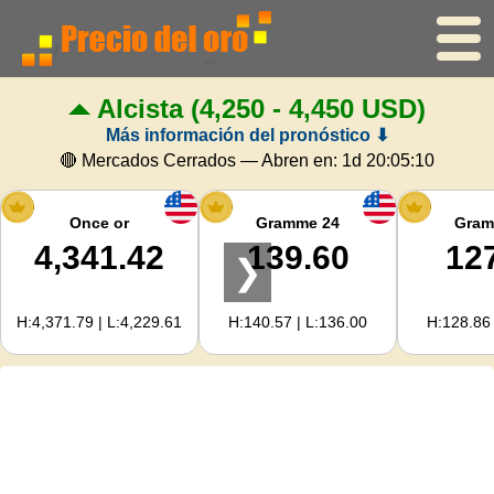
Alcista
(4,250 - 4,450 USD)
Inicio
Más información del pronóstico ⬇
Precio del oro
🔴 Mercados Cerrados — Abren en:
1d 20:05:09
Precio de la plata
Once or
Gramme 24
Gram
4,341.42
139.60
12
❯
Calculadora de oro
H:4,371.79 | L:4,229.61
H:140.57 | L:136.00
H:128.86 
Para Webmasters
Previsión del precio del oro