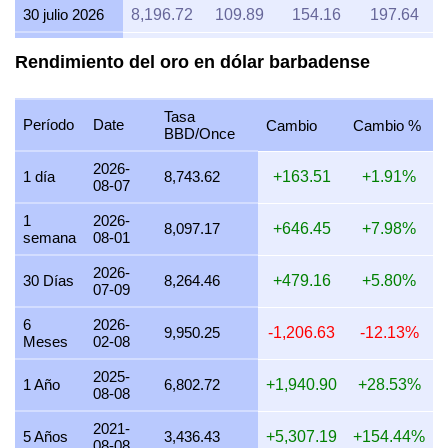
30 julio 2026
8,196.72
109.89
154.16
197.64
29 julio 2026
8,097.17
108.56
152.29
195.24
Rendimiento del oro en dólar barbadense
28 julio 2026
8,064.52
108.12
151.68
194.46
Tasa
27 julio 2026
8,163.27
109.44
153.53
196.84
Período
Date
Cambio
Cambio %
BBD/Once
26 julio 2026
8,097.17
108.56
152.29
195.24
2026-
1 día
8,743.62
+163.51
+1.91%
08-07
25 julio 2026
8,097.17
108.56
152.29
195.24
1
2026-
24 julio 2026
8,130.08
109.00
152.91
196.04
8,097.17
+646.45
+7.98%
semana
08-01
23 julio 2026
8,097.17
108.56
152.29
195.24
2026-
30 Días
8,264.46
+479.16
+5.80%
07-09
22 julio 2026
8,298.76
111.26
156.08
200.10
6
2026-
21 julio 2026
8,130.08
109.00
152.91
196.04
9,950.25
-1,206.63
-12.13%
Meses
02-08
20 julio 2026
8,000.00
107.25
150.46
192.90
2025-
1 Año
6,802.72
+1,940.90
+28.53%
08-08
19 julio 2026
8,032.13
107.68
151.07
193.67
2021-
18 julio 2026
8,032.13
107.68
151.07
193.67
5 Años
3,436.43
+5,307.19
+154.44%
08-08