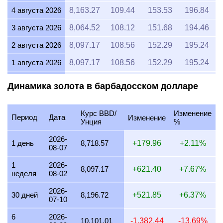
4 августа 2026
8,163.27
109.44
153.53
196.84
3 августа 2026
8,064.52
108.12
151.68
194.46
2 августа 2026
8,097.17
108.56
152.29
195.24
1 августа 2026
8,097.17
108.56
152.29
195.24
31 июля 2026
8,097.17
108.56
152.29
195.24
Динамика золота в барбадосском долларе
30 июля 2026
8,196.72
109.89
154.16
197.64
Курс BBD/
Изменение
29 июля 2026
8,097.17
108.56
152.29
195.24
Период
Дата
Изменение
Унция
%
28 июля 2026
8,064.52
108.12
151.68
194.46
2026-
1 день
8,718.57
+179.96
+2.11%
08-07
27 июля 2026
8,163.27
109.44
153.53
196.84
1
2026-
26 июля 2026
8,097.17
108.56
152.29
195.24
8,097.17
+621.40
+7.67%
неделя
08-02
25 июля 2026
8,097.17
108.56
152.29
195.24
2026-
30 дней
8,196.72
+521.85
+6.37%
07-10
24 июля 2026
8,130.08
109.00
152.91
196.04
6
2026-
23 июля 2026
8,097.17
108.56
152.29
195.24
10,101.01
-1,382.44
-13.69%