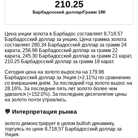
210.25
Барбадосский доллар/Грамм 18К
Цена унции золота в Барбадос составляет
8,718.57
Барбадосский доллар за унцию, Цена грамма золота
составляет
280.34
Барбадосский доллар за грамм 24
карата,
256.98
Барбадосский доллар за грамм 22
карата,
245.30
Барбадосский доллар за грамм 21 карат,
210.25
Барбадосский доллар за грамм 18 карат.
Сегодня цена на золото выросла на 179.96
Барбадосский доллар за Унция (+2.11%) по сравнению
со вчерашним днём. За последний год золото вырос на
28.16%. За последние пять лет золото более чем
удвоился (+152.0%). За последнее десятилетие цены
на золото почти утроились.
💬 Интерпретация рынка
золото демонстрирует в целом bullish динамику,
торгуясь по цене 8,718.57 Барбадосский доллар за
Унция.