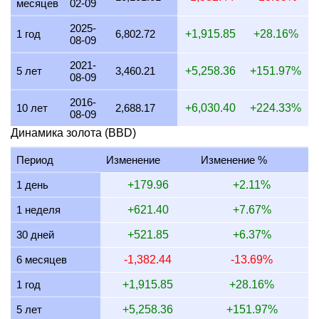
месяцев
02-09
22 июля 2026
8,298.76
111.26
156.08
200.10
2025-
1 год
6,802.72
+1,915.85
+28.16%
08-09
21 июля 2026
8,130.08
109.00
152.91
196.04
2021-
20 июля 2026
8,000.00
107.25
150.46
192.90
5 лет
3,460.21
+5,258.36
+151.97%
08-09
19 июля 2026
8,032.13
107.68
151.07
193.67
2016-
10 лет
2,688.17
+6,030.40
+224.33%
08-09
18 июля 2026
8,032.13
107.68
151.07
193.67
Динамика золота (BBD)
17 июля 2026
8,032.13
107.68
151.07
193.67
Период
Изменение
Изменение %
16 июля 2026
7,968.13
106.83
149.86
192.13
1 день
+179.96
+2.11%
15 июля 2026
8,130.08
109.00
152.91
196.04
1 неделя
+621.40
+7.67%
14 июля 2026
8,130.08
109.00
152.91
196.04
30 дней
+521.85
+6.37%
13 июля 2026
8,000.00
107.25
150.46
192.90
6 месяцев
-1,382.44
-13.69%
12 июля 2026
8,230.45
110.34
154.80
198.46
1 год
+1,915.85
+28.16%
11 июля 2026
8,230.45
110.34
154.80
198.46
5 лет
+5,258.36
+151.97%