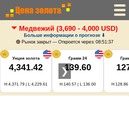
Медвежий
(3,690 - 4,000 USD)
Главная
Больше информации о прогнозе ⬇
Цена золота
🔴 Рынок закрыт — Откроется через:
08:51:36
Цена серебра
Унция золота
Грамм 24
Гра
4,341.42
139.60
12
❯
Калькулятор золота
H:4,371.79 | L:4,229.61
H:140.57 | L:136.00
H:128.86 
Для вебмастеров
Прогноз цен на золото