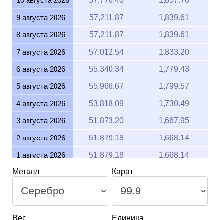
8 августа 2026
57,211.87
1,839.61
7 августа 2026
57,012.54
1,833.20
6 августа 2026
55,340.34
1,779.43
5 августа 2026
55,966.67
1,799.57
4 августа 2026
53,818.09
1,730.49
3 августа 2026
51,873.20
1,667.95
2 августа 2026
51,879.18
1,668.14
1 августа 2026
51,879.18
1,668.14
Металл
Карат
31 июля 2026
52,086.35
1,674.80
30 июля 2026
52,885.18
1,700.49
29 июля 2026
52,116.51
1,675.77
Вес
Единица
28 июля 2026
51,393.33
1,652.52