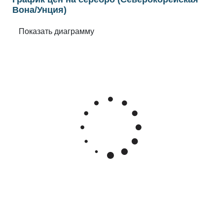
Вона/Унция)
Feb 10, 2026
→
Aug 10, 2026
6m ▾
80k
70k
60k
Цена серебра в Северокорейская Вона за унцию
50k
40k
Mar '26
May '26
Jul '26
2015
2020
2025
Цена серебряного слитка в Северная Корея
в северокорейских вонах