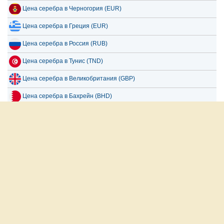
Цена серебра в Греция (EUR)
Цена серебра в Россия (RUB)
Цена серебра в Тунис (TND)
Цена серебра в Великобритания (GBP)
Цена серебра в Бахрейн (BHD)
Цена серебра в Норвегия (NOK)
Цена серебра в Словения (EUR)
العربية
English
Français
Español
русский
О нас
Отказ от ответственности