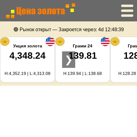
Главная
🟢 Рынок открыт — Закроется через:
4d 12:48:38
Цена золота
Унция золота
Грамм 24
Гра
4,348.24
139.81
12
❯
Цена серебра
H:4,352.19 | L:4,313.08
H:139.94 | L:138.68
H:128.28 
Калькулятор золота
Для вебмастеров
Прогноз цен на золото