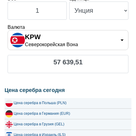
27 июля 2026
52,659.29
1,693.22
26 июля 2026
52,346.89
1,683.18
Валюта
25 июля 2026
52,346.89
1,683.18
KPW
Северокорейская Вона
24 июля 2026
52,683.95
1,694.02
23 июля 2026
51,753.88
1,664.11
57 639,51
22 июля 2026
53,979.49
1,735.67
21 июля 2026
52,866.54
1,699.89
20 июля 2026
51,089.92
1,642.76
Цена серебра сегодня
19 июля 2026
50,301.81
1,617.42
Цена серебра в Польша (PLN)
18 июля 2026
50,301.81
1,617.42
Цена серебра в Германия (EUR)
17 июля 2026
50,360.92
1,619.32
Цена серебра в Грузия (GEL)
16 июля 2026
50,130.90
1,611.93
Цена серебра в Израиль (ILS)
15 июля 2026
51,903.11
1,668.91
Цена серебра в Турция (TRY)