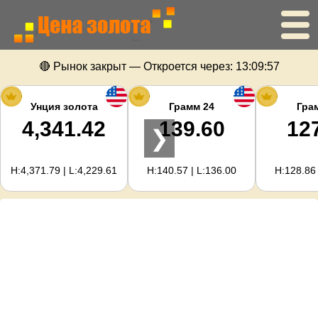
🔴 Рынок закрыт — Откроется через:
13:09:57
Главная
Цена золота
Унция золота
Грамм 24
Гра
4,341.42
139.60
12
❯
Цена серебра
H:4,371.79 | L:4,229.61
H:140.57 | L:136.00
H:128.86 
Калькулятор золота
Для вебмастеров
Прогноз цен на золото